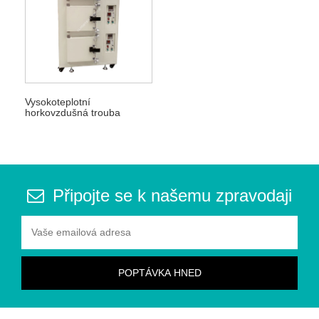
Vysokoteplotní
horkovzdušná trouba
Připojte se k našemu zpravodaji