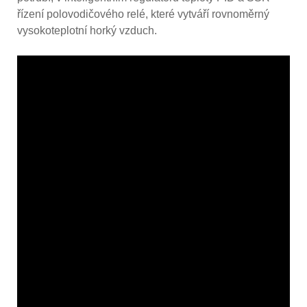
řízení polovodičového relé, které vytváří rovnoměrný
vysokoteplotní horký vzduch.