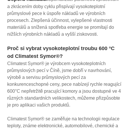
a zkrácením doby cyklu přispívají vysokoteplotní
průmyslové pece k úspoře nákladů ve výrobních
procesech. Zlepšená účinnost, vylepšené vlastnosti
materiálů a snížená spotřeba energie se promítají do
nižších výrobních nákladů a vyšší ziskovosti.
Proč si vybrat vysokoteplotní troubu 600 °C
od Climatest Symor®?
Climatest Symor® je výrobcem vysokoteplotních
průmyslových pecí v Číně, jsme dobří v navrhování,
výrobě a servisu průmyslových pecí za
konkurenceschopné ceny, pece nabízejí rychle reagující
600°C nepřetržitě pracující komory a jsou dostupné ve 4
různých standardních velikostech, můžeme přizpůsobte
je pro aplikaci vašich produktů.
Climatest Symor® se zaměřuje na technologii regulace
teploty, známe elektronické, automobilové, chemické a