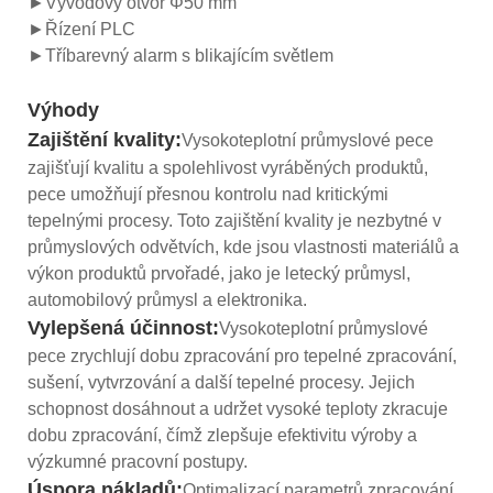
►Vývodový otvor Φ50 mm
►Řízení PLC
►Tříbarevný alarm s blikajícím světlem
Výhody
Zajištění kvality:
Vysokoteplotní průmyslové pece
zajišťují kvalitu a spolehlivost vyráběných produktů,
pece umožňují přesnou kontrolu nad kritickými
tepelnými procesy. Toto zajištění kvality je nezbytné v
průmyslových odvětvích, kde jsou vlastnosti materiálů a
výkon produktů prvořadé, jako je letecký průmysl,
automobilový průmysl a elektronika.
Vylepšená účinnost:
Vysokoteplotní průmyslové
pece zrychlují dobu zpracování pro tepelné zpracování,
sušení, vytvrzování a další tepelné procesy. Jejich
schopnost dosáhnout a udržet vysoké teploty zkracuje
dobu zpracování, čímž zlepšuje efektivitu výroby a
výzkumné pracovní postupy.
Úspora nákladů:
Optimalizací parametrů zpracování