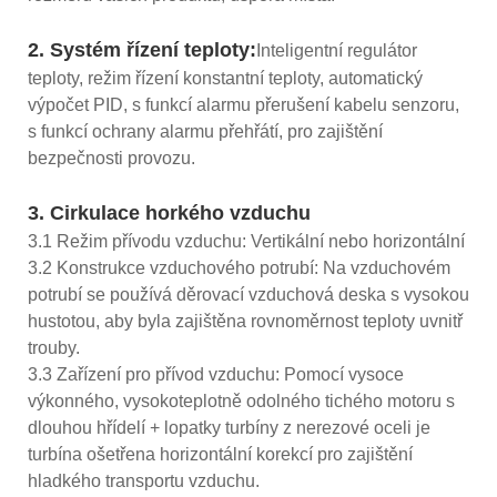
2. Systém řízení teploty:
Inteligentní regulátor
teploty, režim řízení konstantní teploty, automatický
výpočet PID, s funkcí alarmu přerušení kabelu senzoru,
s funkcí ochrany alarmu přehřátí, pro zajištění
bezpečnosti provozu.
3. Cirkulace horkého vzduchu
3.1 Režim přívodu vzduchu: Vertikální nebo horizontální
3.2 Konstrukce vzduchového potrubí: Na vzduchovém
potrubí se používá děrovací vzduchová deska s vysokou
hustotou, aby byla zajištěna rovnoměrnost teploty uvnitř
trouby.
3.3 Zařízení pro přívod vzduchu: Pomocí vysoce
výkonného, ​​vysokoteplotně odolného tichého motoru s
dlouhou hřídelí + lopatky turbíny z nerezové oceli je
turbína ošetřena horizontální korekcí pro zajištění
hladkého transportu vzduchu.