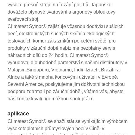
vysoce přesné stroje na řezání plechů; Japonsko
dováželo plynové svařování a argonový obloukový
svařovací stroj.
Climatest Symor® zajišťuje včasnou dodávku sušicích
pecí, elektronických suchých skříní a ekologických
testovacích komor zákazníkům po celém světě, pro
produkty v záruční době nabízíme bezplatný servis
náhradních dílů do 24 hodin. Climatest Symor®
vybudoval dlouhodobé partnerství s našimi distributory v
Malajsii, Singapuru, Vietnamu, Indii, Izraeli, Brazílii a
Africe a také s mnoha koncovými uživateli v Evropě,
Severní Americe, poskytujeme jim doživotní technickou
podporu zdarma i po záruční době , vítáme vás, abyste
nás kontaktovali pro možnou spolupráci.
aplikace
Climatest Symor® se snaží stát se vynikajícím výrobcem
vysokoteplotních průmyslových pecí v Číně, v