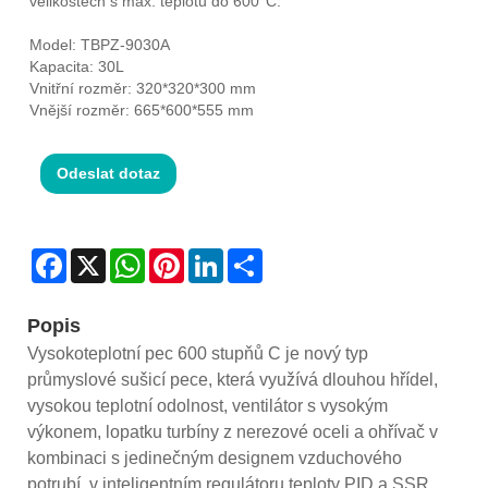
velikostech s max. teplotu do 600°C.
Model: TBPZ-9030A
Kapacita: 30L
Vnitřní rozměr: 320*320*300 mm
Vnější rozměr: 665*600*555 mm
Odeslat dotaz
Facebook
X
WhatsApp
Pinterest
LinkedIn
Share
Popis
Vysokoteplotní pec 600 stupňů C je nový typ
průmyslové sušicí pece, která využívá dlouhou hřídel,
vysokou teplotní odolnost, ventilátor s vysokým
výkonem, lopatku turbíny z nerezové oceli a ohřívač v
kombinaci s jedinečným designem vzduchového
potrubí, v inteligentním regulátoru teploty PID a SSR