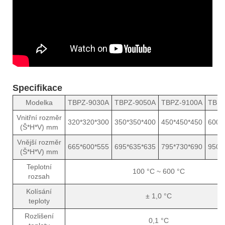
Specifikace
Modelka
TBPZ-9030A
TBPZ-9050A
TBPZ-9100A
TBPZ
Vnitřní rozměr
320*320*300
350*350*400
450*450*450
600*
(Š*H*V) mm
Vnější rozměr
665*600*555
695*635*635
795*730*690
950*
(Š*H*V) mm
Teplotní
100 °C ~ 600 °C
rozsah
Kolísání
± 1,0 °C
teploty
Rozlišení
0,1 °C