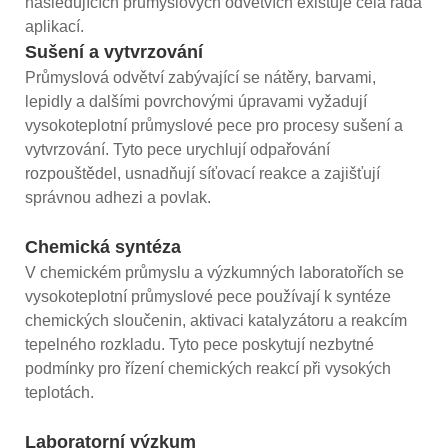
následujících průmyslových odvětvích existuje celá řada
aplikací.
Sušení a vytvrzování
Průmyslová odvětví zabývající se nátěry, barvami,
lepidly a dalšími povrchovými úpravami vyžadují
vysokoteplotní průmyslové pece pro procesy sušení a
vytvrzování. Tyto pece urychlují odpařování
rozpouštědel, usnadňují síťovací reakce a zajišťují
správnou adhezi a povlak.
Chemická syntéza
V chemickém průmyslu a výzkumných laboratořích se
vysokoteplotní průmyslové pece používají k syntéze
chemických sloučenin, aktivaci katalyzátoru a reakcím
tepelného rozkladu. Tyto pece poskytují nezbytné
podmínky pro řízení chemických reakcí při vysokých
teplotách.
Laboratorní výzkum