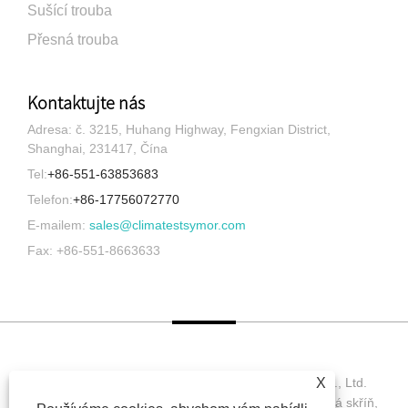
Sušící trouba
Přesná trouba
Kontaktujte nás
Adresa: č. 3215, Huhang Highway, Fengxian District,
Shanghai, 231417, Čína
Tel:
+86-551-63853683
Telefon:
+86-17756072770
E-mailem:
sales@climatestsymor.com
Fax: +86-551-8663633
X
Copyright © 2022 Symor Instrument Equipment Co., Ltd.
Environmentální testovací komora, Elektronická suchá skříň,