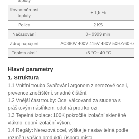
teploty
Rovnoměrnost
± 1,5 %
teploty
Police
2 KS
Načasování
0~ 9999 min
Zdroj napájení
AC380V 400V 415V 480V 50HZ/60HZ
Teplota okolí
+5 °C~ 40 °C
Hlavní parametry
1. Struktura
1.1 Vnitřní trouba Svařování argonem z nerezové oceli,
prevence znečištění, snadné čištění.
1.2 Vnější část trouby: Ocel válcovaná za studena s
práškovým nástřikem, odolná proti korozi.
1.3 Tepelná izolace: 100K pokročilé izolační skleněné
vlákno, dobrý izolační výkon.
1.4 Regály: Nerezová ocel, výška je nastavitelná podle
rozměru vašich produktů, úspora místa.