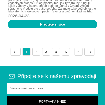
pece, jejich použití, výhody a jak jsou nedílnou součástí různých
vědeckých procesů. Blog prozkoumá, jak tyto trouby fungují,
jejich výhody v laboratorních podmínkách a význam výběru
správného modelu pro vaše potřeby. Zahrnuje také podrobnosti o
laboratorních vakuových pecích Symor a proč vynikají na trhu.
2026-04-23
Přečtěte si více
1
2
3
4
5
...
6
Připojte se k našemu zpravodaji