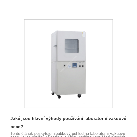
Jaké jsou hlavní výhody používání laboratorní vakuové
pece?
Tento článek poskytuje hloubkový pohled na laboratorní vakuové