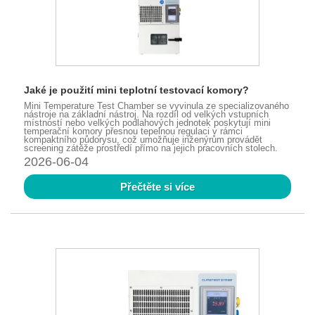
Jaké je použití mini teplotní testovací komory?
Mini Temperature Test Chamber se vyvinula ze specializovaného
nástroje na základní nástroj. Na rozdíl od velkých vstupních
místností nebo velkých podlahových jednotek poskytují mini
temperační komory přesnou tepelnou regulaci v rámci
kompaktního půdorysu, což umožňuje inženýrům provádět
screening zátěže prostředí přímo na jejich pracovních stolech.
2026-06-04
Přečtěte si více