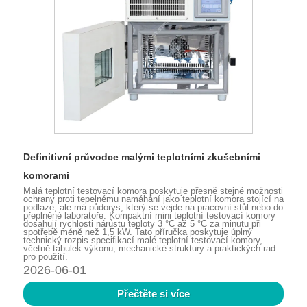
Definitivní průvodce malými teplotními zkušebními
komorami
Malá teplotní testovací komora poskytuje přesně stejné možnosti
ochrany proti tepelnému namáhání jako teplotní komora stojící na
podlaze, ale má půdorys, který se vejde na pracovní stůl nebo do
přeplněné laboratoře. Kompaktní mini teplotní testovací komory
dosahují rychlosti nárůstu teploty 3 °C až 5 °C za minutu při
spotřebě méně než 1,5 kW. Tato příručka poskytuje úplný
technický rozpis specifikací malé teplotní testovací komory,
včetně tabulek výkonu, mechanické struktury a praktických rad
pro použití.
2026-06-01
Přečtěte si více