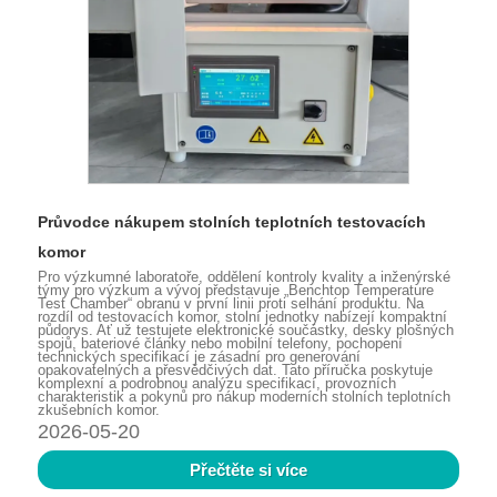
Průvodce nákupem stolních teplotních testovacích
komor
Pro výzkumné laboratoře, oddělení kontroly kvality a inženýrské
týmy pro výzkum a vývoj představuje „Benchtop Temperature
Test Chamber“ obranu v první linii proti selhání produktu. Na
rozdíl od testovacích komor, stolní jednotky nabízejí kompaktní
půdorys. Ať už testujete elektronické součástky, desky plošných
spojů, bateriové články nebo mobilní telefony, pochopení
technických specifikací je zásadní pro generování
opakovatelných a přesvědčivých dat. Tato příručka poskytuje
komplexní a podrobnou analýzu specifikací, provozních
charakteristik a pokynů pro nákup moderních stolních teplotních
zkušebních komor.
2026-05-20
Přečtěte si více