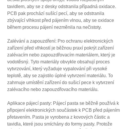
tavidlem, aby se z desky odstranila případná oxidace.
PCB pak prochází sušící pecí, aby se odstranila
zbývající vlhkost před pájením vlnou, aby se oxidace
během procesu pájení nezměnila na nečistoty.
Zalévání a zapouzdření: Pro ochranu elektronických
zařízení před vlhkostí je běžnou praxí pokrýt zařízení
zalévacím nebo zapouzdřovacím materiálem, který je
vodotěsný. Tyto materiály obvykle obsahují proces
vytvrzování, který vyžaduje vypalování při vysoké
teplotě, aby se zajistilo úplné vytvrzení materiálu. To
zahrnuje umístění zařízení do sušicí pece k vytvrzení
zalévacího nebo zapouzdřovacího materiálu.
Aplikace pájecí pasty: Pájecí pasta se běžně používá k
připojení elektronických součástek k PCB před pájením
přetavením. Pasta je vyrobena z kovových částic a
tavidla, které jsou smíchány do formy pasty. Protože