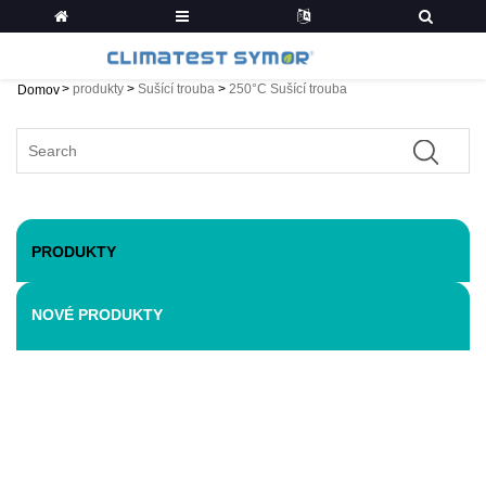
>
produkty
>
Sušící trouba
>
250°C Sušící trouba
Domov
PRODUKTY
NOVÉ PRODUKTY