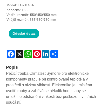
Model: TG-9140A
Kapacita: 135L
Vnitřní rozměr: 550*450*550 mm
Vnější rozměr: 835*630*730 mm
Odeslat dotaz
Facebook
X
WhatsApp
Pinterest
LinkedIn
Share
Popis
Pečicí trouba Climatest Symor® pro elektronické
komponenty pracuje při kontrolované teplotě a v
prostředí s nízkou vlhkostí. Elektronika je umístěna
uvnitř trouby a zahřívá se několik hodin, aby se
umožnilo odstranění vlhkosti bez poškození vnitřních
součástí.