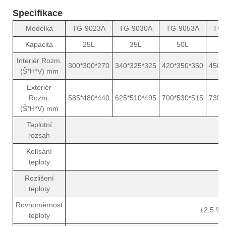
Specifikace
Modelka
TG-9023A
TG-9030A
TG-9053A
TG-
Kapacita
25L
35L
50L
Interiér Rozm.
300*300*270
340*325*325
420*350*350
450*
(Š*H*V) mm
Exteriér
Rozm.
585*480*440
625*510*495
700*530*515
735*
(Š*H*V) mm
Teplotní
rozsah
Kolísání
teploty
Rozlišení
teploty
Rovnoměrnost
±2,5 % (
teploty