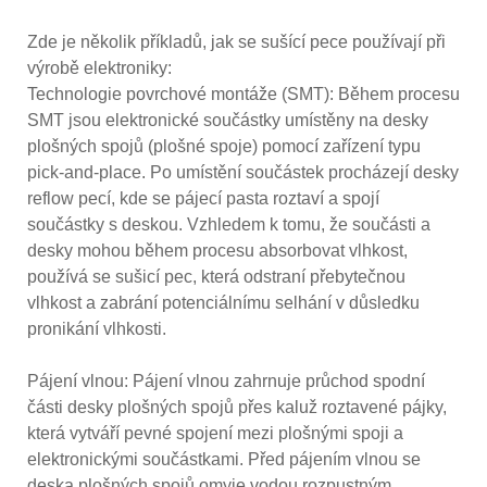
Zde je několik příkladů, jak se sušící pece používají při
výrobě elektroniky:
Technologie povrchové montáže (SMT): Během procesu
SMT jsou elektronické součástky umístěny na desky
plošných spojů (plošné spoje) pomocí zařízení typu
pick-and-place. Po umístění součástek procházejí desky
reflow pecí, kde se pájecí pasta roztaví a spojí
součástky s deskou. Vzhledem k tomu, že součásti a
desky mohou během procesu absorbovat vlhkost,
používá se sušicí pec, která odstraní přebytečnou
vlhkost a zabrání potenciálnímu selhání v důsledku
pronikání vlhkosti.
Pájení vlnou: Pájení vlnou zahrnuje průchod spodní
části desky plošných spojů přes kaluž roztavené pájky,
která vytváří pevné spojení mezi plošnými spoji a
elektronickými součástkami. Před pájením vlnou se
deska plošných spojů omyje vodou rozpustným