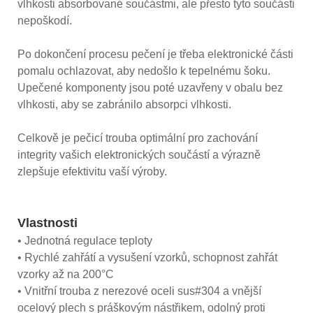
vlhkosti absorbované součástmi, ale přesto tyto součásti
nepoškodí.
Po dokončení procesu pečení je třeba elektronické části
pomalu ochlazovat, aby nedošlo k tepelnému šoku.
Upečené komponenty jsou poté uzavřeny v obalu bez
vlhkosti, aby se zabránilo absorpci vlhkosti.
Celkově je pečicí trouba optimální pro zachování
integrity vašich elektronických součástí a výrazně
zlepšuje efektivitu vaší výroby.
Vlastnosti
• Jednotná regulace teploty
• Rychlé zahřátí a vysušení vzorků, schopnost zahřát
vzorky až na 200°C
• Vnitřní trouba z nerezové oceli sus#304 a vnější
ocelový plech s práškovým nástřikem, odolný proti