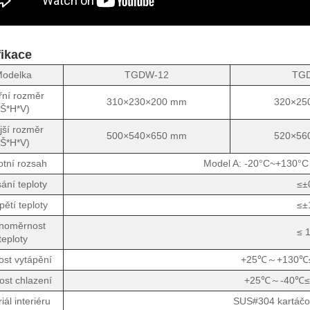
fikace
odelka
TGDW-12
TG
řní rozměr
310×230×200 mm
320×25
(Š*H*V)
jší rozměr
500×540×650 mm
520×56
(Š*H*V)
otní rozsah
Model A: -20°C~+130°
sání teploty
≤±
pětí teploty
≤±
noměrnost
≤ 1
teploty
ost vytápění
+25℃～+130℃≤30
ost chlazení
+25℃～-40℃≤45 
iál interiéru
SUS#304 kartáčo