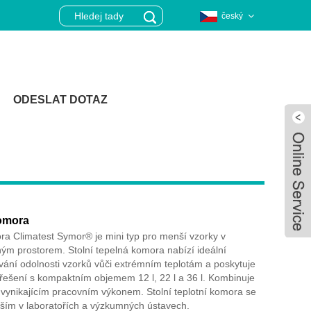
český
ODESLAT DOTAZ
komora
ra Climatest Symor® je mini typ pro menší vzorky v
ým prostorem. Stolní tepelná komora nabízí ideální
vání odolnosti vzorků vůči extrémním teplotám a poskytuje
 řešení s kompaktním objemem 12 l, 22 l a 36 l. Kombinuje
Live
 vynikajícím pracovním výkonem. Stolní teplotní komora se
jším v laboratořích a výzkumných ústavech.