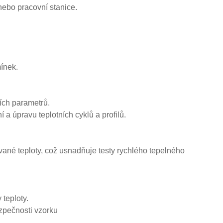
 nebo pracovní stanice.
ínek.
ších parametrů.
 a úpravu teplotních cyklů a profilů.
ané teploty, což usnadňuje testy rychlého tepelného
teploty.
ezpečnosti vzorku