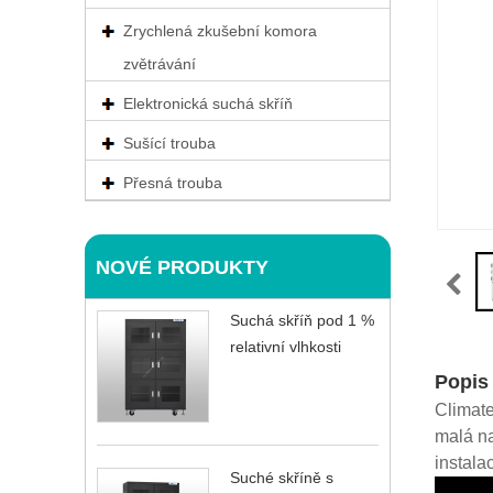
Zrychlená zkušební komora
zvětrávání
Elektronická suchá skříň
Sušící trouba
Přesná trouba
NOVÉ PRODUKTY
Suchá skříň pod 1 %
relativní vlhkosti
Popis
Climate
malá na
instala
Suché skříně s