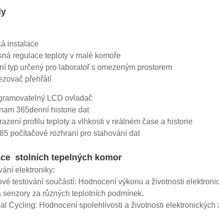
dy
á instalace
sná regulace teploty v malé komoře
lní typ určený pro laboratoř s omezeným prostorem
zovač přehřátí
ogramovatelný LCD ovladač
nam 365denní historie dat
razení profilu teploty a vlhkosti v reálném čase a historie
5 počítačové rozhraní pro stahování dat
ace stolních tepelných komor
vání elektroniky:
ové testování součástí: Hodnocení výkonu a životnosti elektron
 senzory za různých teplotních podmínek.
al Cycling: Hodnocení spolehlivosti a životnosti elektronických