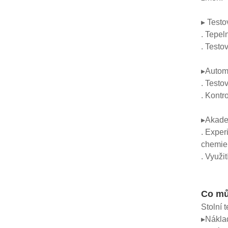
▸ Testo
. Tepel
. Testo
▸Automo
. Testo
. Kontr
▸Akade
. Exper
chemie,
. Využi
Co mů
Stolní 
▸Náklad