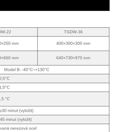
DW-22
TGDW-36
0×250 mm
400×300×300 mm
0×660 mm
640×730×970 mm
C Model B: -40°C~+130°C
0,5°C
1,0°C
,5 °C
 minut (vyložit)
minut (vyložit)
vaná nerezová ocel