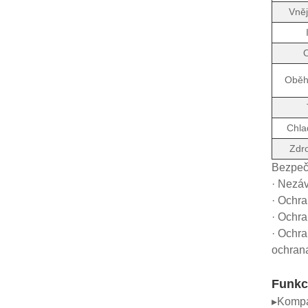
Vněj
Oběh
Chla
Zdro
Bezpeč
· Nezáv
· Ochra
· Ochra
· Ochra
ochrana
Funkc
▸Kompa