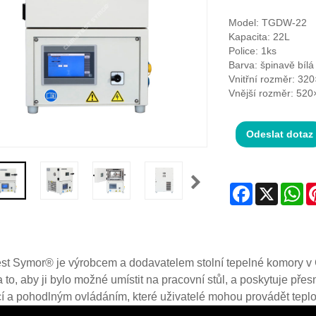
Model: TGDW-22
Kapacita: 22L
Police: 1ks
Barva: špinavě bílá
Vnitřní rozměr: 3
Vnější rozměr: 52
Odeslat dotaz
Facebook
X
Wh
st Symor® je výrobcem a dodavatelem stolní tepelné komory v Č
 to, aby ji bylo možné umístit na pracovní stůl, a poskytuje pře
cí a pohodlným ovládáním, které uživatelé mohou provádět tepl