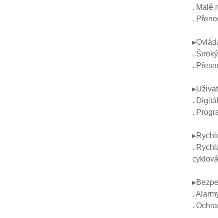
. Malé 
. Přeno
▸Ovládá
. Širok
. Přesn
▸Uživat
. Digit
. Progr
▸Rychlé
. Rychl
cyklová
▸Bezpeč
. Alarm
. Ochra