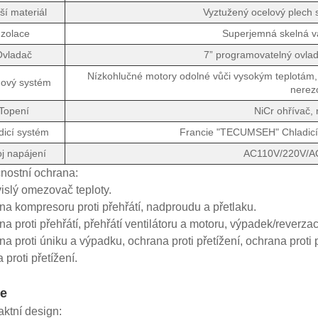
ší materiál
Vyztužený ocelový plech 
Izolace
Superjemná skelná v
Ovladač
7” programovatelný ovla
Nízkohlučné motory odolné vůči vysokým teplotám, v
ový systém
nerezo
Topení
NiCr ohřívač,
dicí systém
Francie "TECUMSEH" Chladicí
j napájení
AC110V/220V/A
nostní ochrana:
islý omezovač teploty.
na kompresoru proti přehřátí, nadproudu a přetlaku.
na proti přehřátí, přehřátí ventilátoru a motoru, výpadek/reverza
na proti úniku a výpadku, ochrana proti přetížení, ochrana proti
 proti přetížení.
e
ktní design: