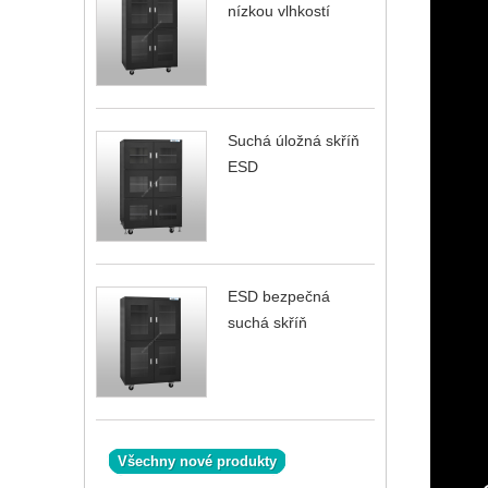
nízkou vlhkostí
Suchá úložná skříň
ESD
ESD bezpečná
suchá skříň
Všechny nové produkty