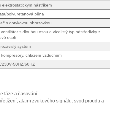
s elektrostatickým nástřikem
ata/polyuretanová pěna
dač s dotykovou obrazovkou
entilátor s dlouhou osou a vícelistý typ odstředivky z
vé oceli
 nezávislý systém
 kompresory, chlazení vzduchem
C230V·50HZ/60HZ
ce fáze a časování.
 přetížení, alarm zvukového signálu, svod proudu a