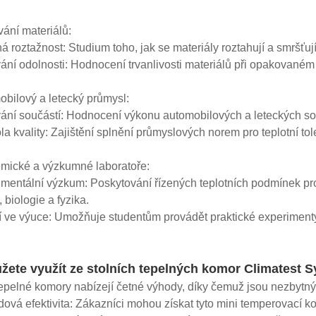
vání materiálů:
ná roztažnost: Studium toho, jak se materiály roztahují a smršťuj
vání odolnosti: Hodnocení trvanlivosti materiálů při opakované
bilový a letecký průmysl:
vání součástí: Hodnocení výkonu automobilových a leteckých so
ola kvality: Zajištění splnění průmyslových norem pro teplotní tol
mické a výzkumné laboratoře:
imentální výzkum: Poskytování řízených teplotních podmínek pr
 biologie a fyzika.
tí ve výuce: Umožňuje studentům provádět praktické experimenty,
žete využít ze stolních tepelných komor Climatest 
tepelné komory nabízejí četné výhody, díky čemuž jsou nezbytn
ová efektivita: Zákazníci mohou získat tyto mini temperovací