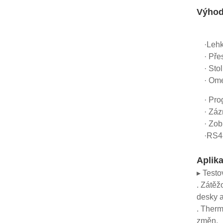
Výho
·Lehk
· Pře
· Sto
· Ome
· Pr
· Záz
· Zob
·RS48
Aplik
▸ Testo
. Zátěž
desky a
. Therm
změn.