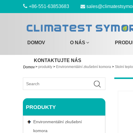
+86-551-63853683
sales@climatestsymo
DOMOV
O NÁS
PRODU
KONTAKTUJTE NÁS
>
produkty
>
Environmentální zkušební komora
>
Stolní tepl
Domov
PRODUKTY
Environmentální zkušební
komora