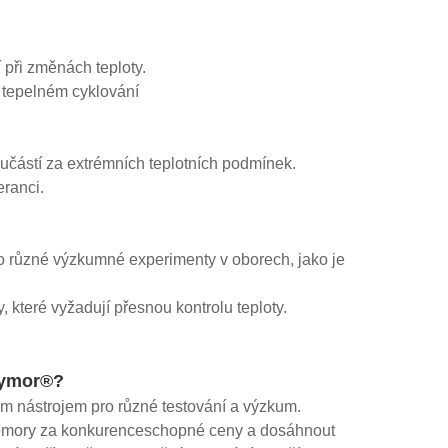
í při změnách teploty.
m tepelném cyklování
učástí za extrémních teplotních podmínek.
eranci.
o různé výzkumné experimenty v oborech, jako je
 které vyžadují přesnou kontrolu teploty.
Symor®?
ým nástrojem pro různé testování a výzkum.
 komory za konkurenceschopné ceny a dosáhnout