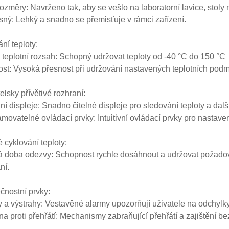
rozměry: Navrženo tak, aby se vešlo na laboratorní lavice, stoly
sný: Lehký a snadno se přemisťuje v rámci zařízení.
ní teploty:
ý teplotní rozsah: Schopný udržovat teploty od -40 °C do 150 °C
ost: Vysoká přesnost při udržování nastavených teplotních podm
elsky přívětivé rozhraní:
ální displeje: Snadno čitelné displeje pro sledování teploty a dal
amovatelné ovládací prvky: Intuitivní ovládací prvky pro nastavení
 cyklování teploty:
á doba odezvy: Schopnost rychle dosáhnout a udržovat požadov
ní.
nostní prvky:
y a výstrahy: Vestavěné alarmy upozorňují uživatele na odchylky 
na proti přehřátí: Mechanismy zabraňující přehřátí a zajištění b