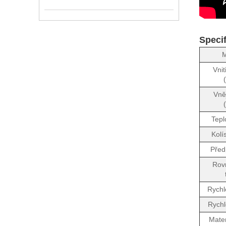
Speci
M
Vnit
Vně
Tepl
Kolí
Před
Rov
Rychl
Rychl
Mater