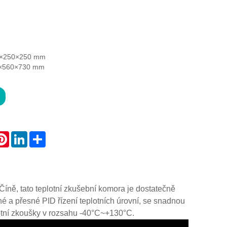
20×250×250 mm
0×560×730 mm
atsApp
Pinterest
LinkedIn
Share
íně, tato teplotní zkušební komora je dostatečně
sné a přesné PID řízení teplotních úrovní, se snadnou
otní zkoušky v rozsahu -40°C~+130°C.