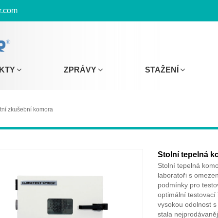
r.com
KTY
ZPRÁVY
STAŽENÍ
otní zkušební komora
Stolní tepelná 
Stolní tepelná komo
laboratoři s omezen
podmínky pro testo
optimální testovací
vysokou odolnost s
stala nejprodávaně