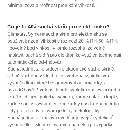
minimalizovala možnost pronikání vlhkosti.
Co je to 40â suchá skříň pro elektroniku?
Climatest Symor® suchá skříň pro elektroniku se
používá k řízení vlhkosti v rozmezí 20 % RH-60 % RH,
libovolný bod vlhkosti v tomto rozsahu lze volně
nastavit, suchá skříň pro elektroniku využívá technologii
automatického odvlhčování.
Suchá jednotka je srdcem elektronické suché skříně,
skříně suchého vzduchu, je vyrobena syntetickým
vysoušedlem, které lze generovat automaticky, a
bezúdržbové, životnost tohoto syntetického vysoušedla
je + 15 let, není potřeba výměna, žádné chladicí kapky,
žádné sáčky s vysoušedlem, žádný dusík není potřeba,
celý proces odvlhčování je tichý a ekologický.
Suchá jednotka používá uvnitř nejnovější syntetické
vysoušedlo a slitinu s tvarovou pamětí, i po výpadku