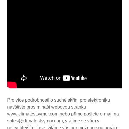
Pro více podrobností o suché skříni pro elektroniku
navštivte prosím naši webovou stránku
www.climatestsymor.com nebo přímo pošlete e-mail na
sales@climatestsymor.com, vrátíme se vám v
nejrychlejším čase, vítáme vás pro možnou spolupráci.