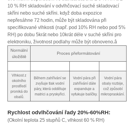
10 % RH skladování v odvlhčovací suché skladovací
skříni nebo suché skříni. když doba expozice
nepřesáhne 72 hodin, může být skladována při
specifikované vlhkosti (např. pod 10% RH nebo pod 5%
RH) po dobu 5krát nebo 10krát déle v suché skříni pro
elektroniku, životnost podlahy může být obnoveno.â
Normální
Proces přeformátování
úložiště
Vlhkost z
Během zahřívání se
Vodní pára při
Vodní pára
okolního
zvyšuje tlak vodní
zahřívání dále
obaly rozbije,
prostředí
páry, která odděluje
expanduje a
což způsobí
proniká do
matrici a pryskyřici.
vyfukuje balíčky.
mikropraskání.
obalů.
Rychlost odvlhčování řady 20%-60%RH:
(Okolní teplota 25 stupňů C, vlhkost 60 % RH)