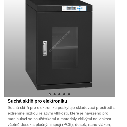
Suchá skříň pro elektroniku
Suchá skříň pro elektroniku poskytuje skladovací prostředí s
extrémně nízkou relativní vlhkostí, které je navrženo pro
manipulaci se součástkami a materiály citlivými na vlhkost
včetně desek s plošnými spoji (PCB), desek, nano vláken,