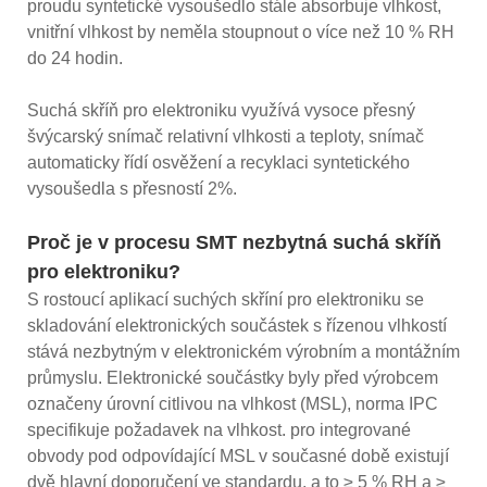
proudu syntetické vysoušedlo stále absorbuje vlhkost,
vnitřní vlhkost by neměla stoupnout o více než 10 % RH
do 24 hodin.
Suchá skříň pro elektroniku využívá vysoce přesný
švýcarský snímač relativní vlhkosti a teploty, snímač
automaticky řídí osvěžení a recyklaci syntetického
vysoušedla s přesností 2%.
Proč je v procesu SMT nezbytná suchá skříň
pro elektroniku?
S rostoucí aplikací suchých skříní pro elektroniku se
skladování elektronických součástek s řízenou vlhkostí
stává nezbytným v elektronickém výrobním a montážním
průmyslu. Elektronické součástky byly před výrobcem
označeny úrovní citlivou na vlhkost (MSL), norma IPC
specifikuje požadavek na vlhkost. pro integrované
obvody pod odpovídající MSL v současné době existují
dvě hlavní doporučení ve standardu, a to ≥ 5 % RH a ≥