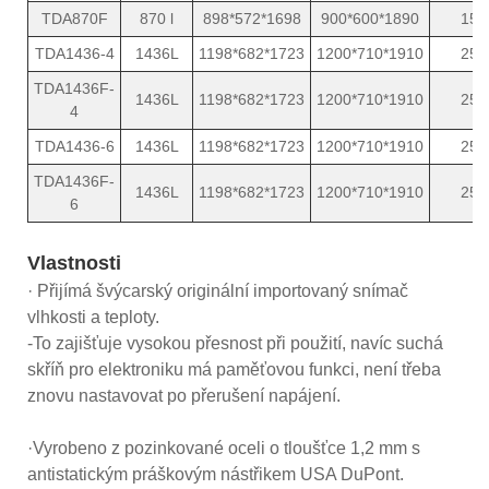
TDA870F
870 l
898*572*1698
900*600*1890
15
TDA1436-4
1436L
1198*682*1723
1200*710*1910
25
TDA1436F-
1436L
1198*682*1723
1200*710*1910
25
4
TDA1436-6
1436L
1198*682*1723
1200*710*1910
25
TDA1436F-
1436L
1198*682*1723
1200*710*1910
25
6
Vlastnosti
· Přijímá švýcarský originální importovaný snímač
vlhkosti a teploty.
-To zajišťuje vysokou přesnost při použití, navíc suchá
skříň pro elektroniku má paměťovou funkci, není třeba
znovu nastavovat po přerušení napájení.
·Vyrobeno z pozinkované oceli o tloušťce 1,2 mm s
antistatickým práškovým nástřikem USA DuPont.