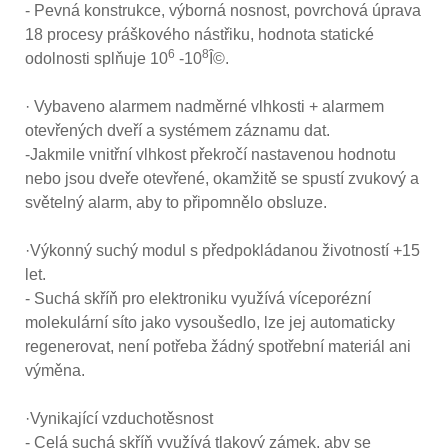
- Pevná konstrukce, výborná nosnost, povrchová úprava
18 procesy práškového nástřiku, hodnota statické
6
8
odolnosti splňuje 10
-10
Î©.
· Vybaveno alarmem nadměrné vlhkosti + alarmem
otevřených dveří a systémem záznamu dat.
-Jakmile vnitřní vlhkost překročí nastavenou hodnotu
nebo jsou dveře otevřené, okamžitě se spustí zvukový a
světelný alarm, aby to připomnělo obsluze.
·Výkonný suchý modul s předpokládanou životností +15
let.
- Suchá skříň pro elektroniku využívá víceporézní
molekulární síto jako vysoušedlo, lze jej automaticky
regenerovat, není potřeba žádný spotřební materiál ani
výměna.
·Vynikající vzduchotěsnost
- Celá suchá skříň využívá tlakový zámek, aby se