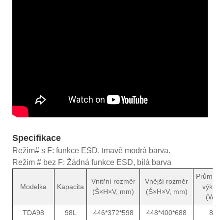
Specifikace
Režim# s F: funkce ESD, tmavě modrá barva.
Režim # bez F: Žádná funkce ESD, bílá barva
Průměr
Vnitřní rozměr
Vnější rozměr
Modelka
Kapacita
výko
(Š×H×V, mm)
(Š×H×V, mm)
(W)
TDA98
98L
446*372*598
448*400*688
8