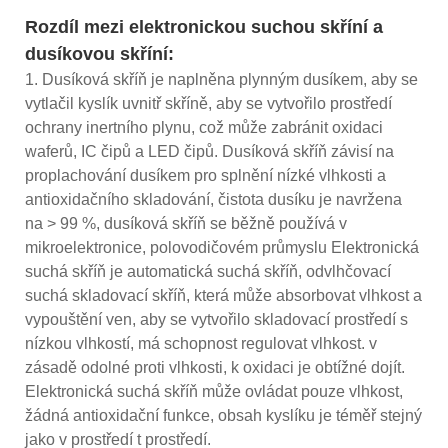
Rozdíl mezi elektronickou suchou skříní a
dusíkovou skříní:
1. Dusíková skříň je naplněna plynným dusíkem, aby se
vytlačil kyslík uvnitř skříně, aby se vytvořilo prostředí
ochrany inertního plynu, což může zabránit oxidaci
waferů, IC čipů a LED čipů. Dusíková skříň závisí na
proplachování dusíkem pro splnění nízké vlhkosti a
antioxidačního skladování, čistota dusíku je navržena
na > 99 %, dusíková skříň se běžně používá v
mikroelektronice, polovodičovém průmyslu Elektronická
suchá skříň je automatická suchá skříň, odvlhčovací
suchá skladovací skříň, která může absorbovat vlhkost a
vypouštění ven, aby se vytvořilo skladovací prostředí s
nízkou vlhkostí, má schopnost regulovat vlhkost. v
zásadě odolné proti vlhkosti, k oxidaci je obtížné dojít.
Elektronická suchá skříň může ovládat pouze vlhkost,
žádná antioxidační funkce, obsah kyslíku je téměř stejný
jako v prostředí t prostředí.