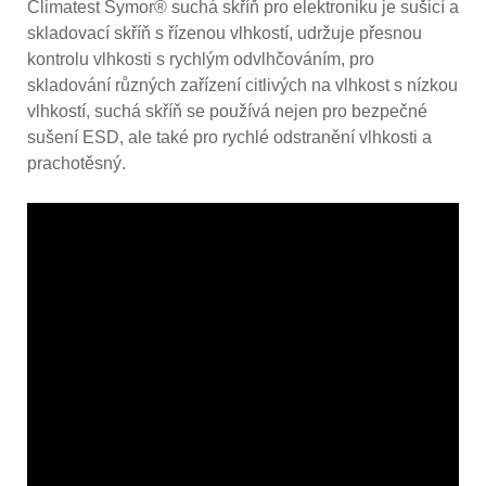
Climatest Symor® suchá skříň pro elektroniku je sušicí a
skladovací skříň s řízenou vlhkostí, udržuje přesnou
kontrolu vlhkosti s rychlým odvlhčováním, pro
skladování různých zařízení citlivých na vlhkost s nízkou
vlhkostí, suchá skříň se používá nejen pro bezpečné
sušení ESD, ale také pro rychlé odstranění vlhkosti a
prachotěsný.