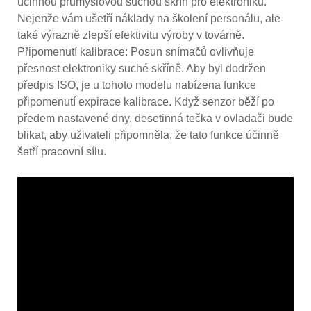
účinnou průmyslovou suchou skříň pro elektroniku.
Nejenže vám ušetří náklady na školení personálu, ale
také výrazně zlepší efektivitu výroby v továrně.
Připomenutí kalibrace: Posun snímačů ovlivňuje
přesnost elektroniky suché skříně. Aby byl dodržen
předpis ISO, je u tohoto modelu nabízena funkce
připomenutí expirace kalibrace. Když senzor běží po
předem nastavené dny, desetinná tečka v ovladači bude
blikat, aby uživateli připomněla, že tato funkce účinně
šetří pracovní sílu.