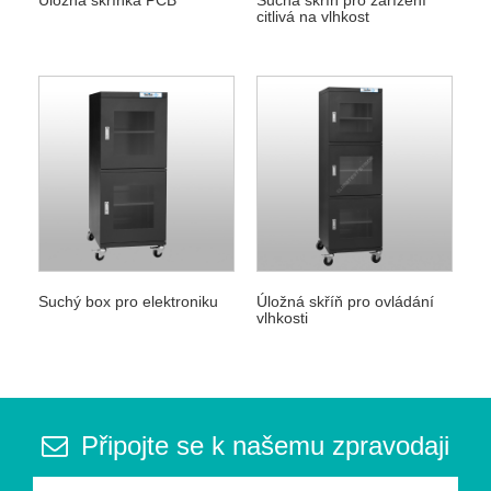
citlivá na vlhkost
Suchý box pro elektroniku
Úložná skříň pro ovládání
vlhkosti
Připojte se k našemu zpravodaji