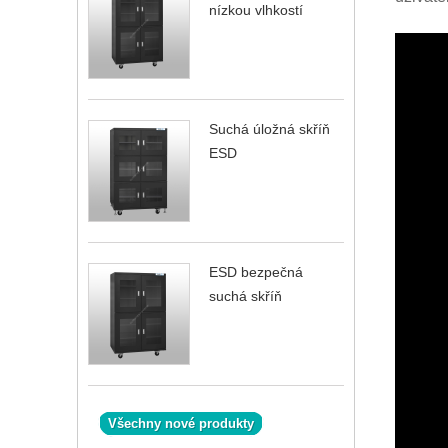
nízkou vlhkostí
Suchá úložná skříň
ESD
ESD bezpečná
suchá skříň
Všechny nové produkty