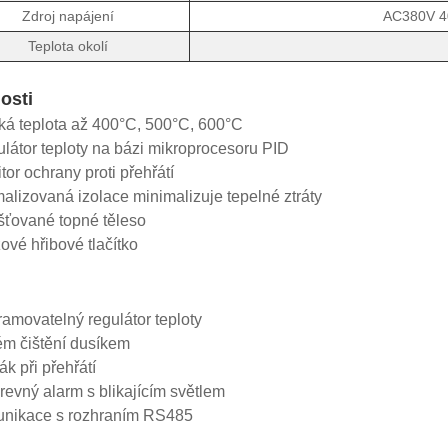
Zdroj napájení
AC380V 4
Teplota okolí
osti
á teplota až 400°C, 500°C, 600°C
átor teploty na bázi mikroprocesoru PID
or ochrany proti přehřátí
lizovaná izolace minimalizuje tepelné ztráty
ťované topné těleso
é hřibové tlačítko
movatelný regulátor teploty
m čištění dusíkem
 při přehřátí
evný alarm s blikajícím světlem
ikace s rozhraním RS485