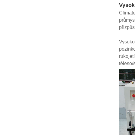
Vysok
Climate
průmysl
přizpůs
Vysokot
pozinko
rukojet
těleso/