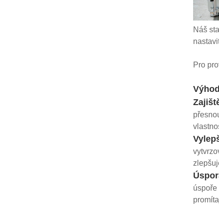
Náš sta
nastavi
Pro pro
Výho
Zajišt
přesnou
vlastno
Vylep
vytvrzo
zlepšuj
Úspor
úspoře 
promíta