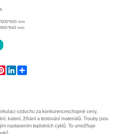
A
00*600*600 mm
0*885*840 mm
atsApp
Pinterest
LinkedIn
Share
 cirkulaci vzduchu za konkurenceschopné ceny,
ní, kalení, žíhání a testování materiálů. Trouby jsou
ným nastavením teplotních cyklů. To umožňuje
avků.