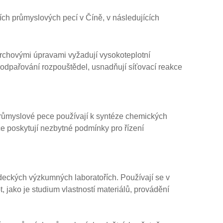
ch průmyslových pecí v Číně, v následujících
ovrchovými úpravami vyžadují vysokoteplotní
 odpařování rozpouštědel, usnadňují síťovací reakce
růmyslové pece používají k syntéze chemických
ce poskytují nezbytné podmínky pro řízení
deckých výzkumných laboratořích. Používají se v
 jako je studium vlastností materiálů, provádění