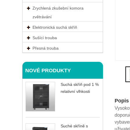
Zrychlená zkušební komora
zvětrávání
Elektronická suchá skříň
Sušící trouba
Přesná trouba
NOVÉ PRODUKTY
Suchá skříň pod 1 %
relativní vlhkosti
Popis
Vysokot
doporuč
vybaven
Suché skříně s
uživate