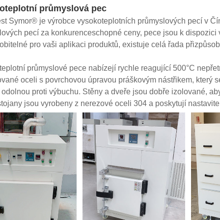
oteplotní průmyslová pec
st Symor® je výrobce vysokoteplotních průmyslových pecí v Čí
ových pecí za konkurenceschopné ceny, pece jsou k dispozici v
obitelné pro vaši aplikaci produktů, existuje celá řada přizpůs
eplotní průmyslové pece nabízejí rychle reagující 500°C nepřetrž
vané oceli s povrchovou úpravou práškovým nástřikem, který se
í odolnou proti výbuchu. Stěny a dveře jsou dobře izolované, aby 
stojany jsou vyrobeny z nerezové oceli 304 a poskytují nastavite