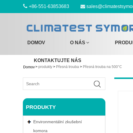
+86-551-63853683
sales@climatestsymo
DOMOV
O NÁS
PRODU
KONTAKTUJTE NÁS
>
produkty
>
Přesná trouba
>
Přesná trouba na 500°C
Domov
PRODUKTY
Environmentální zkušební
komora