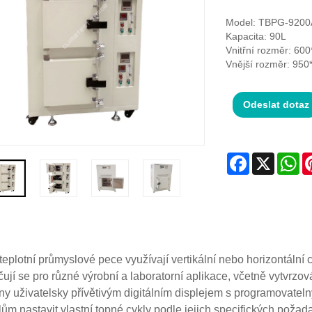
Model: TBPG-9200
Kapacita: 90L
Vnitřní rozměr: 6
Vnější rozměr: 95
Odeslat dotaz
Facebook
X
Wh
eplotní průmyslové pece využívají vertikální nebo horizontální
ují se pro různé výrobní a laboratorní aplikace, včetně vytvrzová
y uživatelsky přívětivým digitálním displejem s programovatel
lům nastavit vlastní topné cykly podle jejich specifických požad