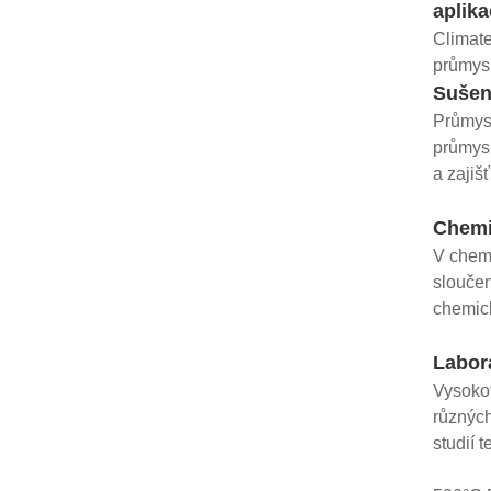
aplika
Climate
průmysl
Sušení
Průmysl
průmysl
a zajiš
Chemi
V chemi
sloučen
chemick
Labor
Vysokot
různých
studií 