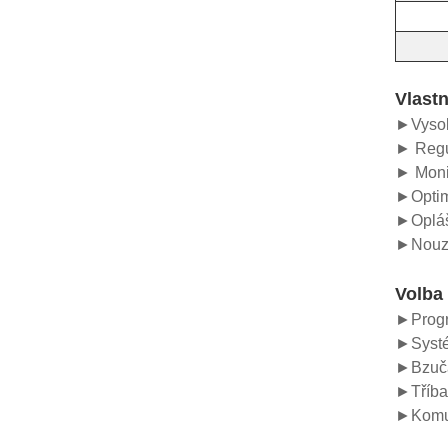
Vlastn
►Vysok
► Regul
► Monit
►Optima
►Opláš
►Nouzov
Volba
►Progra
►Systé
►Bzučák
►Tříbar
►Komun