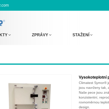
r.com
KTY
ZPRÁVY
STAŽENÍ
Vysokoteplotní 
Climatest Symor® j
jsou navrženy tak, 
Naše pece jsou znám
konzistentní, repro
rovnoměrnou teplotu
design.