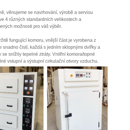
ně, věnujeme se navrhování, výrobě a servisu
e 4 různých standardních velikostech a
obených možnosti pro váš výběr.
itě fungující komoru, vnější část je vyrobena z
 snadno čistí, každá s jedním sklopnými dvířky a
se snížily tepelné ztráty. Vnitřní komora/topné
lné vstupní a výstupní cirkulační otvory vzduchu.