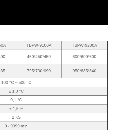
50A
TBPW-9100A
TBPW-9200A
400
450*450*450
600*600*600
635
795*730*690
950*885*840
100 °C ~ 500 °C
± 1,0 °C
0,1 °C
± 1,5 %
2 KS
0~ 9999 min