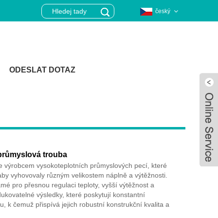
český
ODESLAT DOTAZ
průmyslová trouba
e výrobcem vysokoteplotních průmyslových pecí, které
aby vyhovovaly různým velikostem náplně a výtěžnosti.
é pro přesnou regulaci teploty, vyšší výtěžnost a
dukovatelné výsledky, které poskytují konstantní
Live
, k čemuž přispívá jejich robustní konstrukční kvalita a