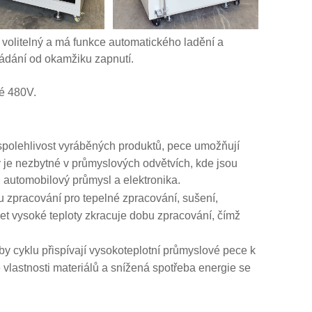
e volitelný a má funkce automatického ladění a
vládání od okamžiku zapnutí.
é 480V.
 spolehlivost vyráběných produktů, pece umožňují
ty je nezbytné v průmyslových odvětvích, kde jsou
, automobilový průmysl a elektronika.
 zpracování pro tepelné zpracování, sušení,
žet vysoké teploty zkracuje dobu zpracování, čímž
y cyklu přispívají vysokoteplotní průmyslové pece k
vlastnosti materiálů a snížená spotřeba energie se