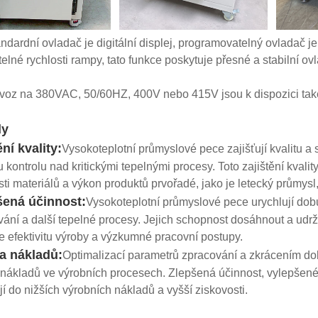
ndardní ovladač je digitální displej, programovatelný ovladač j
telné rychlosti rampy, tato funkce poskytuje přesné a stabilní o
voz na 380VAC, 50/60HZ, 400V nebo 415V jsou k dispozici tak
dy
ění kvality:
Vysokoteplotní průmyslové pece zajišťují kvalitu a
 kontrolu nad kritickými tepelnými procesy. Toto zajištění kvali
sti materiálů a výkon produktů prvořadé, jako je letecký průmysl
šená účinnost:
Vysokoteplotní průmyslové pece urychlují dobu
vání a další tepelné procesy. Jejich schopnost dosáhnout a udr
e efektivitu výroby a výzkumné pracovní postupy.
a nákladů:
Optimalizací parametrů zpracování a zkrácením dob
nákladů ve výrobních procesech. Zlepšená účinnost, vylepšené 
jí do nižších výrobních nákladů a vyšší ziskovosti.