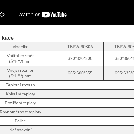
fikace
Modelka
TBPW-9030A
TBPW-90
Vnitřní rozměr
320*320*300
350*350*
(Š*H*V) mm
Vnější rozměr
665*600*555
695*635*
(Š*H*V) mm
Teplotní rozsah
Kolísání teploty
Rozlišení teploty
Rovnoměrnost teploty
Police
Načasování