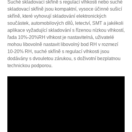
Suché skladovací skříně s regulací vlhkosti nebo suché
skladovací skříně jsou kompaktní, vysoce účinné sušicí
skříně, které vyhovují skladování elektronických
součástek, automobilových dílů, letectví, SMT a jakékoli
aplikace vyžadující skladování s řízenou nízkou vlhkostí,
řada 10%-20%RH vlhkost je nastavitelná, uživatelé
mohou libovolně nastavit libovolný bod RH v rozmezí
10-20% RH, suché skříně s regulací vlhkosti jsou
dodávány s dvouletou zárukou, s doživotní bezplatnou
technickou podporou.