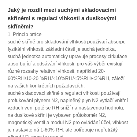
Jaký je rozdíl mezi suchými skladovacími
skříněmi s regulací vlhkosti a dusíkovými
skříněmi?
1. Princip práce
suché skříně pro skladování vlhkosti používají absorpci
fyzikální vlhkosti, základní částí je suchá jednotka,
suchá jednotka automaticky upravuje procesy cirkulace
absorbující a odsávání vlhkosti, pro váš výběr existují
různé rozsahy relativní vlhkosti, například 20-
60%RH/10-20 %RH/<10%RH/<5%RH/<3%RH, záleží
na vašich konkrétních požadavcích.
suché skladovací skříně s regulací vlhkosti používají
profukování plynem N2, naplněný plyn N2 vytlačí vnitřní
vzduch ven, poté se RH sníží na nastavenou hodnotu,
na dusíkové skříni je vybaven průtokoměr N2,
magnetický ventil a modul N2 pro ovládání účel, vlhkost
je nastavitelná 1-60% RH, ale potřebuje nepřetržitý