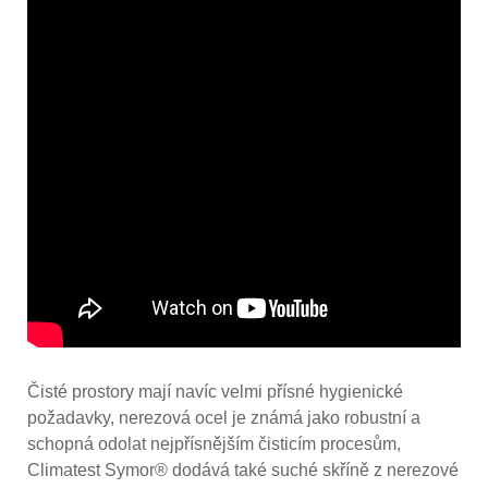
Čisté prostory mají navíc velmi přísné hygienické
požadavky, nerezová ocel je známá jako robustní a
schopná odolat nejpřísnějším čisticím procesům,
Climatest Symor® dodává také suché skříně z nerezové