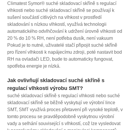
Climatest Symor® suché skladovací skříně s regulací
vlhkosti nebo suché skladovací skříně se používají k
sušení součástí citlivých na vlhkost v prostředí
skladování s nízkou vlhkostí, využívá technologii
automatického odvlhčování k udržení úrovně vlhkosti od
20 % do 10 % RH, není potřeba dusík, není vakuum
Pokud je to nutné, uživatelé stačí připojit suché skříně
pro řízení vlhkosti k napájecímu zdroji, poté nastavit bod
RH na ovladači LED, bude to automaticky fungovat,
spotřeba energie je nízká.
Jak ovlivňují skladovací suché skříně s
regulací vlhkosti výrobu SMT?
suché skladovací skříně s regulací vlhkosti nebo suché
skladovací skříně se běžně vyskytují ve výrobní lince
SMT, SMT využívá proces přetavení při vysoké teplotě, v
tomto procesu se pravděpodobně vyskytnou výrobní
vady a selhání související s vlhkostí, což lze vysledovat