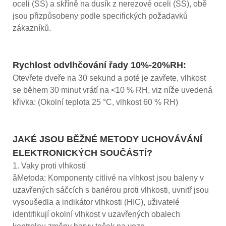
oceli (SS) a skříně na dusík z nerezové oceli (SS), obě
jsou přizpůsobeny podle specifických požadavků
zákazníků.
Rychlost odvlhčování řady 10%-20%RH:
Otevřete dveře na 30 sekund a poté je zavřete, vlhkost
se během 30 minut vrátí na <10 % RH, viz níže uvedená
křivka: (Okolní teplota 25 °C, vlhkost 60 % RH)
JAKÉ JSOU BĚŽNÉ METODY UCHOVÁVÁNÍ
ELEKTRONICKÝCH SOUČÁSTÍ?
1. Vaky proti vlhkosti
âMetoda: Komponenty citlivé na vlhkost jsou baleny v
uzavřených sáčcích s bariérou proti vlhkosti, uvnitř jsou
vysoušedla a indikátor vlhkosti (HIC), uživatelé
identifikují okolní vlhkost v uzavřených obalech