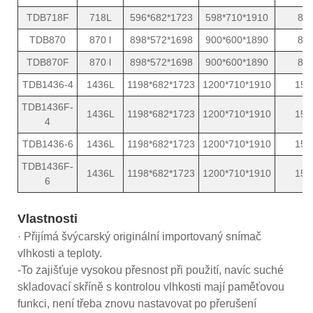
TDB718F
718L
596*682*1723
598*710*1910
8
TDB870
870 l
898*572*1698
900*600*1890
8
TDB870F
870 l
898*572*1698
900*600*1890
8
TDB1436-4
1436L
1198*682*1723
1200*710*1910
15
TDB1436F-
1436L
1198*682*1723
1200*710*1910
15
4
TDB1436-6
1436L
1198*682*1723
1200*710*1910
15
TDB1436F-
1436L
1198*682*1723
1200*710*1910
15
6
Vlastnosti
· Přijímá švýcarský originální importovaný snímač
vlhkosti a teploty.
-To zajišťuje vysokou přesnost při použití, navíc suché
skladovací skříně s kontrolou vlhkosti mají paměťovou
funkci, není třeba znovu nastavovat po přerušení