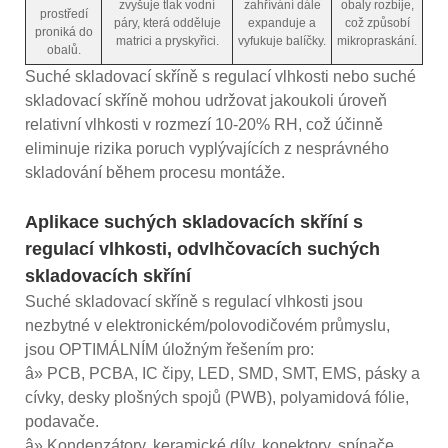
zvyšuje tlak vodní
zahřívání dále
obaly rozbije,
prostředí
páry, která odděluje
expanduje a
což způsobí
proniká do
matrici a pryskyřici.
vyfukuje balíčky.
mikropraskání.
obalů.
Suché skladovací skříně s regulací vlhkosti nebo suché
skladovací skříně mohou udržovat jakoukoli úroveň
relativní vlhkosti v rozmezí 10-20% RH, což účinně
eliminuje rizika poruch vyplývajících z nesprávného
skladování během procesu montáže.
Aplikace suchých skladovacích skříní s
regulací vlhkosti, odvlhčovacích suchých
skladovacích skříní
Suché skladovací skříně s regulací vlhkosti jsou
nezbytné v elektronickém/polovodičovém průmyslu,
jsou OPTIMÁLNÍM úložným řešením pro:
â» PCB, PCBA, IC čipy, LED, SMD, SMT, EMS, pásky a
cívky, desky plošných spojů (PWB), polyamidová fólie,
podavače.
â» Kondenzátory, keramické díly, konektory, spínače,