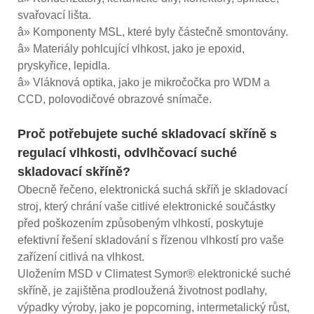
svařovací lišta.
â» Komponenty MSL, které byly částečně smontovány.
â» Materiály pohlcující vlhkost, jako je epoxid,
pryskyřice, lepidla.
â» Vláknová optika, jako je mikročočka pro WDM a
CCD, polovodičové obrazové snímače.
Proč potřebujete suché skladovací skříně s
regulací vlhkosti, odvlhčovací suché
skladovací skříně?
Obecně řečeno, elektronická suchá skříň je skladovací
stroj, který chrání vaše citlivé elektronické součástky
před poškozením způsobeným vlhkostí, poskytuje
efektivní řešení skladování s řízenou vlhkostí pro vaše
zařízení citlivá na vlhkost.
Uložením MSD v Climatest Symor® elektronické suché
skříně, je zajištěna prodloužená životnost podlahy,
výpadky výroby, jako je popcorning, intermetalický růst,