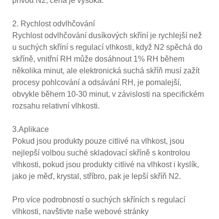
přívod N2, cena je vysoká.
2. Rychlost odvlhčování
Rychlost odvlhčování dusíkových skříní je rychlejší než
u suchých skříní s regulací vlhkosti, když N2 spěchá do
skříně, vnitřní RH může dosáhnout 1% RH během
několika minut, ale elektronická suchá skříň musí zažít
procesy pohlcování a odsávání RH, je pomalejší,
obvykle během 10-30 minut, v závislosti na specifickém
rozsahu relativní vlhkosti.
3.Aplikace
Pokud jsou produkty pouze citlivé na vlhkost, jsou
nejlepší volbou suché skladovací skříně s kontrolou
vlhkosti, pokud jsou produkty citlivé na vlhkost i kyslík,
jako je měď, krystal, stříbro, pak je lepší skříň N2.
Pro více podrobností o suchých skříních s regulací
vlhkosti, navštivte naše webové stránky