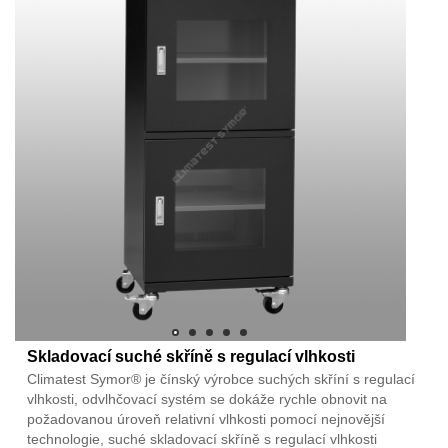
Skladovací suché skříně s regulací vlhkosti
Climatest Symor® je čínský výrobce suchých skříní s regulací
vlhkosti, odvlhčovací systém se dokáže rychle obnovit na
požadovanou úroveň relativní vlhkosti pomocí nejnovější
technologie, suché skladovací skříně s regulací vlhkosti