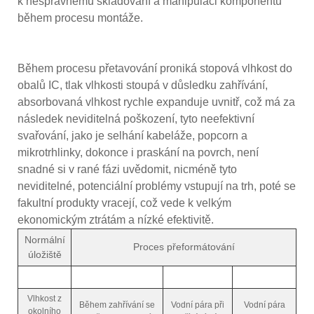
k nesprávnému skladování a manipulaci komponentů
během procesu montáže.
Během procesu přetavování proniká stopová vlhkost do
obalů IC, tlak vlhkosti stoupá v důsledku zahřívání,
absorbovaná vlhkost rychle expanduje uvnitř, což má za
následek neviditelná poškození, tyto neefektivní
svařování, jako je selhání kabeláže, popcorn a
mikrotrhlinky, dokonce i praskání na povrch, není
snadné si v rané fázi uvědomit, nicméně tyto
neviditelné, potenciální problémy vstupují na trh, poté se
fakultní produkty vracejí, což vede k velkým
ekonomickým ztrátám a nízké efektivitě.
Normální
Proces přeformátování
úložiště
Vlhkost z
Během zahřívání se
Vodní pára při
Vodní pára
okolního