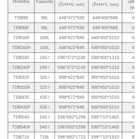
Modelka
Kapacita
výko
(Š×H×V, mm)
(Š×H×V, mm)
(W)
TDB98
98L
446*372*598
448*400*688
6
TDB98F
98L
446*372*598
448*400*688
6
TDB160
160L
446*422*848
448*450*1010
6
TDB160F
160L
446*422*848
448*450*1010
6
TDB240
240 l
596*372*1148
598*400*1310
6
TDB240F
240 l
596*372*1148
598*400*1310
6
TDB320
320 l
898*422*848
900*450*1010
6
TDB320F
320 l
898*422*848
900*450*1010
6
TDB435
435 l
898*572*848
900*600*1010
8
TDB435F
435 l
898*572*848
900*600*1010
8
TDB540
540 l
596*682*1298
598*710*1465
8
TDB540F
540 l
596*682*1298
598*710*1465
8
TDB718
718L
596*682*1723
598*710*1910
8