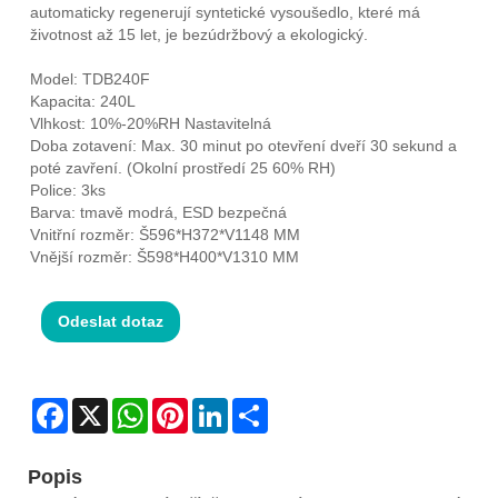
automaticky regenerují syntetické vysoušedlo, které má
životnost až 15 let, je bezúdržbový a ekologický.
Model: TDB240F
Kapacita: 240L
Vlhkost: 10%-20%RH Nastavitelná
Doba zotavení: Max. 30 minut po otevření dveří 30 sekund a
poté zavření. (Okolní prostředí 25 60% RH)
Police: 3ks
Barva: tmavě modrá, ESD bezpečná
Vnitřní rozměr: Š596*H372*V1148 MM
Vnější rozměr: Š598*H400*V1310 MM
Odeslat dotaz
Facebook
X
WhatsApp
Pinterest
LinkedIn
Share
Popis