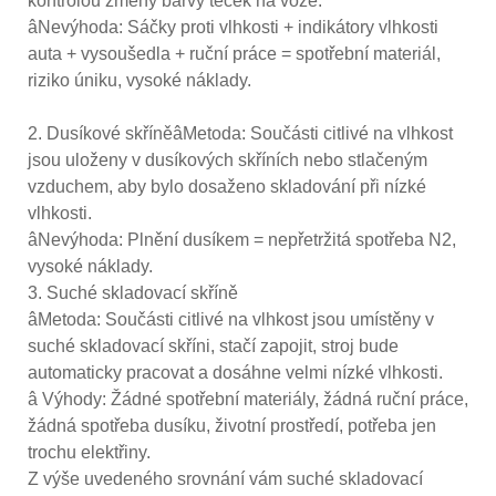
kontrolou změny barvy teček na voze.
âNevýhoda: Sáčky proti vlhkosti + indikátory vlhkosti
auta + vysoušedla + ruční práce = spotřební materiál,
riziko úniku, vysoké náklady.
2. Dusíkové skříněâMetoda: Součásti citlivé na vlhkost
jsou uloženy v dusíkových skříních nebo stlačeným
vzduchem, aby bylo dosaženo skladování při nízké
vlhkosti.
âNevýhoda: Plnění dusíkem = nepřetržitá spotřeba N2,
vysoké náklady.
3. Suché skladovací skříně
âMetoda: Součásti citlivé na vlhkost jsou umístěny v
suché skladovací skříni, stačí zapojit, stroj bude
automaticky pracovat a dosáhne velmi nízké vlhkosti.
â Výhody: Žádné spotřební materiály, žádná ruční práce,
žádná spotřeba dusíku, životní prostředí, potřeba jen
trochu elektřiny.
Z výše uvedeného srovnání vám suché skladovací