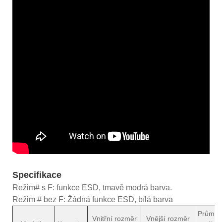
Specifikace
Režim# s F: funkce ESD, tmavě modrá barva.
Režim # bez F: Žádná funkce ESD, bílá barva
Průměr
Vnitřní rozměr
Vnější rozměr