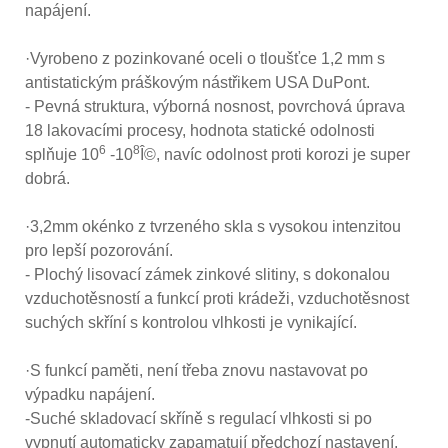
napájení.
·Vyrobeno z pozinkované oceli o tloušťce 1,2 mm s
antistatickým práškovým nástřikem USA DuPont.
- Pevná struktura, výborná nosnost, povrchová úprava
18 lakovacími procesy, hodnota statické odolnosti
6
8
splňuje 10
-10
Î©, navíc odolnost proti korozi je super
dobrá.
·3,2mm okénko z tvrzeného skla s vysokou intenzitou
pro lepší pozorování.
- Plochý lisovací zámek zinkové slitiny, s dokonalou
vzduchotěsností a funkcí proti krádeži, vzduchotěsnost
suchých skříní s kontrolou vlhkosti je vynikající.
·S funkcí paměti, není třeba znovu nastavovat po
výpadku napájení.
-Suché skladovací skříně s regulací vlhkosti si po
vypnutí automaticky zapamatují předchozí nastavení,