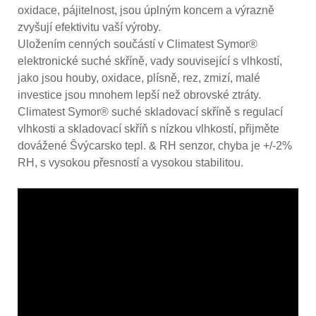
oxidace, pájitelnost, jsou úplným koncem a výrazně
zvyšují efektivitu vaší výroby.
Uložením cenných součástí v Climatest Symor®
elektronické suché skříně, vady související s vlhkostí,
jako jsou houby, oxidace, plísně, rez, zmizí, malé
investice jsou mnohem lepší než obrovské ztráty.
Climatest Symor® suché skladovací skříně s regulací
vlhkosti a skladovací skříň s nízkou vlhkostí, přijměte
dovážené Švýcarsko tepl. & RH senzor, chyba je +/-2%
RH, s vysokou přesností a vysokou stabilitou.