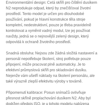
Environmentální design: Celá skříň pro čištění dusíkem
N2 neprodukuje odpad, který by znečišťoval životní
prostředí. Tento model je určen pro dlouhodobé
používání, pokud je hlavní konstrukce těla stroje
kompletní, nedestruktivní, pouze je třeba pravidelně
kontrolovat a vyměnit vadný modul, lze jej používat
navždy, jedná se o nejnovější zelený design, který
odpovídá k ochraně životního prostředí.
Snadná obsluha: Nejsou zde žádná složitá nastavení a
personál nepotřebuje školení, stroj potřebuje pouze
připojení, může pracovat plně automaticky. Je to
efektivní průmyslová skříň pro skladování dusíku.
Nejenže vám ušetří náklady na školení personálu, ale
také výrazně zlepší efektivitu výroby v továrně.
Připomenutí kalibrace: Posun snímačů ovlivňuje
přesnost skříně proplachování dusíkem N2. Aby byl
dodržen předpis ISO, je u tohoto modelu nabízena