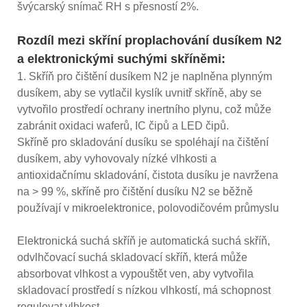
švýcarský snímač RH s přesností 2%.
Rozdíl mezi skříní proplachování dusíkem N2
a elektronickými suchými skříněmi:
1. Skříň pro čištění dusíkem N2 je naplněna plynným
dusíkem, aby se vytlačil kyslík uvnitř skříně, aby se
vytvořilo prostředí ochrany inertního plynu, což může
zabránit oxidaci waferů, IC čipů a LED čipů.
Skříně pro skladování dusíku se spoléhají na čištění
dusíkem, aby vyhovovaly nízké vlhkosti a
antioxidačnímu skladování, čistota dusíku je navržena
na > 99 %, skříně pro čištění dusíku N2 se běžně
používají v mikroelektronice, polovodičovém průmyslu
Elektronická suchá skříň je automatická suchá skříň,
odvlhčovací suchá skladovací skříň, která může
absorbovat vlhkost a vypouštět ven, aby vytvořila
skladovací prostředí s nízkou vlhkostí, má schopnost
regulovat vlhkost.