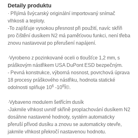
Detaily produktu
· Přijímá švýcarský originální importovaný snímač
vlhkosti a teploty.
-To zajišťuje vysokou přesnost při použití, navíc skříň
pro čištění dusíkem N2 má paměťovou funkci, není třeba
znovu nastavovat po přerušení napájení.
·Vyrobeno z pozinkované oceli o tloušťce 1,2 mm, s
práškovým nástřikem USA DuPont ESD bezpečným.
- Pevná konstrukce, výborná nosnost, povrchová úprava
18 procesy práškového nástřiku, hodnota statické
6
8
odolnosti splňuje 10
-10
Î©.
·Vybaveno modulem šetřícím dusík
-Jakmile vlhkost uvnitř skříně proplachování dusíkem N2
dosáhne nastavené hodnoty, systém automaticky
přeruší přívod dusíku a znovu se automaticky otevře,
jakmile vlhkost překročí nastavenou hodnotu.