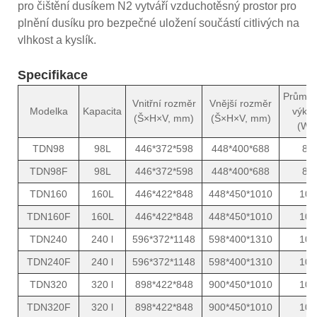
pro čištění dusíkem N2 vytváří vzduchotěsný prostor pro
plnění dusíku pro bezpečné uložení součástí citlivých na
vlhkost a kyslík.
Specifikace
Průměr
Vnitřní rozměr
Vnější rozměr
Modelka
Kapacita
výko
(Š×H×V, mm)
(Š×H×V, mm)
(W)
TDN98
98L
446*372*598
448*400*688
8
TDN98F
98L
446*372*598
448*400*688
8
TDN160
160L
446*422*848
448*450*1010
10
TDN160F
160L
446*422*848
448*450*1010
10
TDN240
240 l
596*372*1148
598*400*1310
10
TDN240F
240 l
596*372*1148
598*400*1310
10
TDN320
320 l
898*422*848
900*450*1010
10
TDN320F
320 l
898*422*848
900*450*1010
10