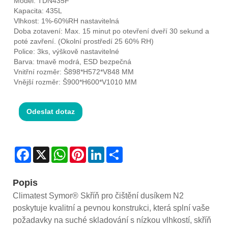
Model: TDN435F
Kapacita: 435L
Vlhkost: 1%-60%RH nastavitelná
Doba zotavení: Max. 15 minut po otevření dveří 30 sekund a
poté zavření. (Okolní prostředí 25 60% RH)
Police: 3ks, výškově nastavitelné
Barva: tmavě modrá, ESD bezpečná
Vnitřní rozměr: Š898*H572*V848 MM
Vnější rozměr: Š900*H600*V1010 MM
Odeslat dotaz
Facebook
X
WhatsApp
Pinterest
LinkedIn
Share
Popis
Climatest Symor® Skříň pro čištění dusíkem N2
poskytuje kvalitní a pevnou konstrukci, která splní vaše
požadavky na suché skladování s nízkou vlhkostí, skříň