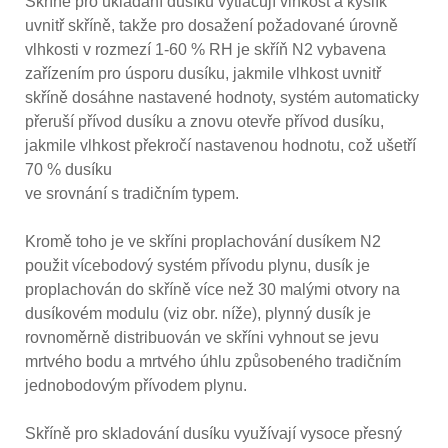
Skříně pro ukládání dusíku vytlačují vlhkost a kyslík
uvnitř skříně, takže pro dosažení požadované úrovně
vlhkosti v rozmezí 1-60 % RH je skříň N2 vybavena
zařízením pro úsporu dusíku, jakmile vlhkost uvnitř
skříně dosáhne nastavené hodnoty, systém automaticky
přeruší přívod dusíku a znovu otevře přívod dusíku,
jakmile vlhkost překročí nastavenou hodnotu, což ušetří
70 % dusíku
ve srovnání s tradičním typem.
Kromě toho je ve skříni proplachování dusíkem N2
použit vícebodový systém přívodu plynu, dusík je
proplachován do skříně více než 30 malými otvory na
dusíkovém modulu (viz obr. níže), plynný dusík je
rovnoměrně distribuován ve skříni vyhnout se jevu
mrtvého bodu a mrtvého úhlu způsobeného tradičním
jednobodovým přívodem plynu.
Skříně pro skladování dusíku využívají vysoce přesný