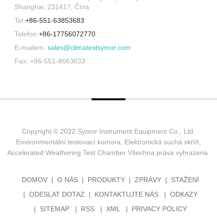
Shanghai, 231417, Čína
Tel:
+86-551-63853683
Telefon:
+86-17756072770
E-mailem:
sales@climatestsymor.com
Fax: +86-551-8663633
Copyright © 2022 Symor Instrument Equipment Co., Ltd.
Environmentální testovací komora, Elektronická suchá skříň,
Accelerated Weathering Test Chamber Všechna práva vyhrazena.
DOMOV
O NÁS
PRODUKTY
ZPRÁVY
STAŽENÍ
ODESLAT DOTAZ
KONTAKTUJTE NÁS
ODKAZY
SITEMAP
RSS
XML
PRIVACY POLICY