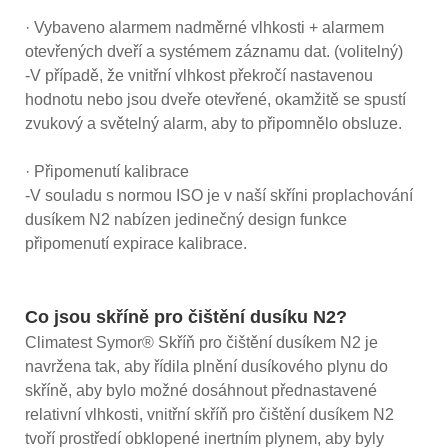
· Vybaveno alarmem nadměrné vlhkosti + alarmem
otevřených dveří a systémem záznamu dat. (volitelný)
-V případě, že vnitřní vlhkost překročí nastavenou
hodnotu nebo jsou dveře otevřené, okamžitě se spustí
zvukový a světelný alarm, aby to připomnělo obsluze.
· Připomenutí kalibrace
-V souladu s normou ISO je v naší skříni proplachování
dusíkem N2 nabízen jedinečný design funkce
připomenutí expirace kalibrace.
Co jsou skříně pro čištění dusíku N2?
Climatest Symor® Skříň pro čištění dusíkem N2 je
navržena tak, aby řídila plnění dusíkového plynu do
skříně, aby bylo možné dosáhnout přednastavené
relativní vlhkosti, vnitřní skříň pro čištění dusíkem N2
tvoří prostředí obklopené inertním plynem, aby byly