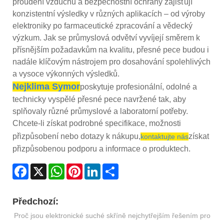
proudění vzduchu a bezpečnostní ochrany zajišťují
konzistentní výsledky v různých aplikacích – od výroby
elektroniky po farmaceutické zpracování a vědecký
výzkum. Jak se průmyslová odvětví vyvíjejí směrem k
přísnějším požadavkům na kvalitu, přesné pece budou i
nadále klíčovým nástrojem pro dosahování spolehlivých
a vysoce výkonných výsledků.
Nejklima Symor
poskytuje profesionální, odolné a
technicky vyspělé přesné pece navržené tak, aby
splňovaly různé průmyslové a laboratorní potřeby.
Chcete-li získat podrobné specifikace, možnosti
přizpůsobení nebo dotazy k nákupu,
získat
kontaktujte nás
přizpůsobenou podporu a informace o produktech.
Facebook
X
WhatsApp
Pinterest
LinkedIn
Share
Předchozí:
Proč jsou elektronické suché skříně nejchytřejším řešením pro