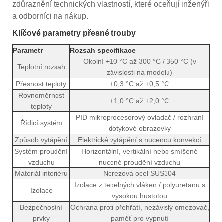
zdůraznění technických vlastností, které oceňují inženýři
a odborníci na nákup.
Klíčové parametry přesné trouby
Parametr
Rozsah specifikace
Okolní +10 °C až 300 °C / 350 °C (v
Teplotní rozsah
závislosti na modelu)
Přesnost teploty
±0,3 °C až ±0,5 °C
Rovnoměrnost
±1,0 °C až ±2,0 °C
teploty
PID mikroprocesorový ovladač / rozhraní
Řídicí systém
dotykové obrazovky
Způsob vytápění
Elektrické vytápění s nucenou konvekcí
Systém proudění
Horizontální, vertikální nebo smíšené
vzduchu
nucené proudění vzduchu
Materiál interiéru
Nerezová ocel SUS304
Izolace z tepelných vláken / polyuretanu s
Izolace
vysokou hustotou
Bezpečnostní
Ochrana proti přehřátí, nezávislý omezovač,
prvky
paměť pro vypnutí