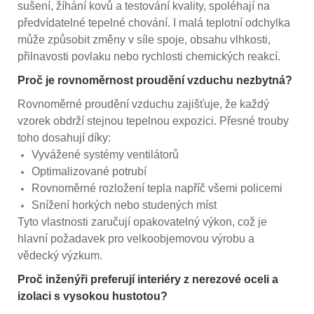
sušení, žíhání kovů a testování kvality, spoléhají na
předvídatelné tepelné chování. I malá teplotní odchylka
může způsobit změny v síle spoje, obsahu vlhkosti,
přilnavosti povlaku nebo rychlosti chemických reakcí.
Proč je rovnoměrnost proudění vzduchu nezbytná?
Rovnoměrné proudění vzduchu zajišťuje, že každý
vzorek obdrží stejnou tepelnou expozici. Přesné trouby
toho dosahují díky:
Vyvážené systémy ventilátorů
Optimalizované potrubí
Rovnoměrné rozložení tepla napříč všemi policemi
Snížení horkých nebo studených míst
Tyto vlastnosti zaručují opakovatelný výkon, což je
hlavní požadavek pro velkoobjemovou výrobu a
vědecký výzkum.
Proč inženýři preferují interiéry z nerezové oceli a
izolaci s vysokou hustotou?