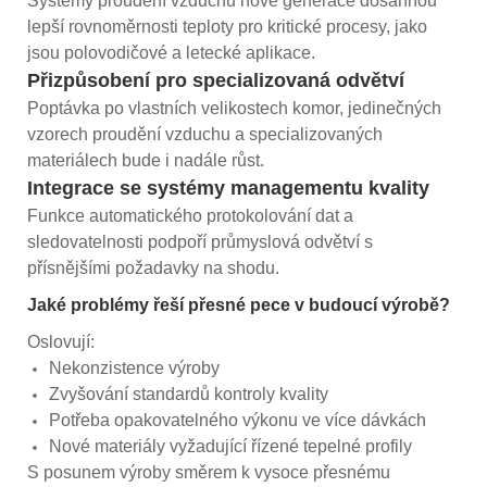
Systémy proudění vzduchu nové generace dosáhnou
lepší rovnoměrnosti teploty pro kritické procesy, jako
jsou polovodičové a letecké aplikace.
Přizpůsobení pro specializovaná odvětví
Poptávka po vlastních velikostech komor, jedinečných
vzorech proudění vzduchu a specializovaných
materiálech bude i nadále růst.
Integrace se systémy managementu kvality
Funkce automatického protokolování dat a
sledovatelnosti podpoří průmyslová odvětví s
přísnějšími požadavky na shodu.
Jaké problémy řeší přesné pece v budoucí výrobě?
Oslovují:
Nekonzistence výroby
Zvyšování standardů kontroly kvality
Potřeba opakovatelného výkonu ve více dávkách
Nové materiály vyžadující řízené tepelné profily
S posunem výroby směrem k vysoce přesnému