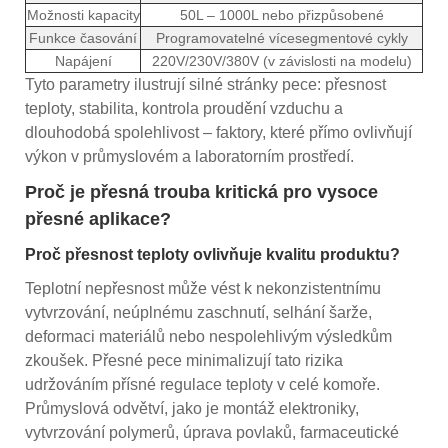
Možnosti kapacity
50L – 1000L nebo přizpůsobené
Funkce časování
Programovatelné vícesegmentové cykly
Napájení
220V/230V/380V (v závislosti na modelu)
Tyto parametry ilustrují silné stránky pece: přesnost
teploty, stabilita, kontrola proudění vzduchu a
dlouhodobá spolehlivost – faktory, které přímo ovlivňují
výkon v průmyslovém a laboratorním prostředí.
Proč je přesná trouba kritická pro vysoce
přesné aplikace?
Proč přesnost teploty ovlivňuje kvalitu produktu?
Teplotní nepřesnost může vést k nekonzistentnímu
vytvrzování, neúplnému zaschnutí, selhání šarže,
deformaci materiálů nebo nespolehlivým výsledkům
zkoušek. Přesné pece minimalizují tato rizika
udržováním přísné regulace teploty v celé komoře.
Průmyslová odvětví, jako je montáž elektroniky,
vytvrzování polymerů, úprava povlaků, farmaceutické