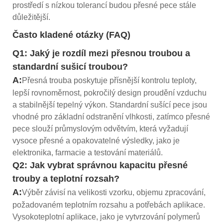
prostředí s nízkou tolerancí budou přesné pece stále
důležitější.
Často kladené otázky (FAQ)
Q1: Jaký je rozdíl mezi přesnou troubou a
standardní sušicí troubou?
A:
Přesná trouba poskytuje přísnější kontrolu teploty,
lepší rovnoměrnost, pokročilý design proudění vzduchu
a stabilnější tepelný výkon. Standardní sušící pece jsou
vhodné pro základní odstranění vlhkosti, zatímco přesné
pece slouží průmyslovým odvětvím, která vyžadují
vysoce přesné a opakovatelné výsledky, jako je
elektronika, farmacie a testování materiálů.
Q2: Jak vybrat správnou kapacitu přesné
trouby a teplotní rozsah?
A:
Výběr závisí na velikosti vzorku, objemu zpracování,
požadovaném teplotním rozsahu a potřebách aplikace.
Vysokoteplotní aplikace, jako je vytvrzování polymerů