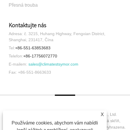
Přesná trouba
Kontaktujte nás
Adresa: č. 3215, Huhang Highway, Fengxian District,
Shanghai, 231417, Čína
Tel:
+86-551-63853683
Telefon:
+86-17756072770
E-mailem:
sales@climatestsymor.com
Fax: +86-551-8663633
Copyright © 2022 Symor Instrument Equipment Co., Ltd.
X
Environmentální testovací komora, Elektronická suchá skříň,
Používáme cookies, abychom vám nabídli
Accelerated Weathering Test Chamber Všechna práva vyhrazena.