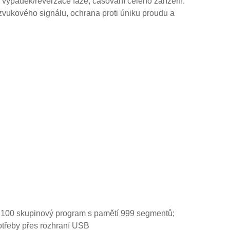
u, výpadek/reverzace fáze, časování celého zařízení.
m zvukového signálu, ochrana proti úniku proudu a
e ·100 skupinový program s pamětí 999 segmentů;
otřeby přes rozhraní USB