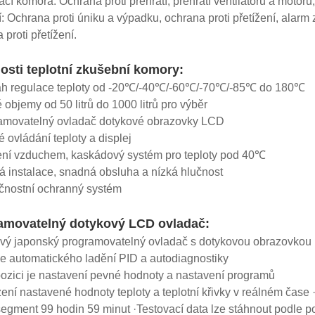
ací komora: Ochrana proti přehřátí, přehřátí ventilátoru a motor
í: Ochrana proti úniku a výpadku, ochrana proti přetížení, alar
 proti přetížení.
osti teplotní zkušební komory:
ah regulace teploty od -20℃/-40℃/-60℃/-70℃/-85℃ do 180℃
 objemy od 50 litrů do 1000 litrů pro výběr
ramovatelný ovladač dotykové obrazovky LCD
é ovládání teploty a displej
ení vzduchem, kaskádový systém pro teploty pod 40℃
 instalace, snadná obsluha a nízká hlučnost
čnostní ochranný systém
amovatelný dotykový LCD ovladač:
vý japonský programovatelný ovladač s dotykovou obrazovkou
e automatického ladění PID a autodiagnostiky
pozici je nastavení pevné hodnoty a nastavení programů
ení nastavené hodnoty teploty a teplotní křivky v reálném čas
egment 99 hodin 59 minut ·Testovací data lze stáhnout podle p