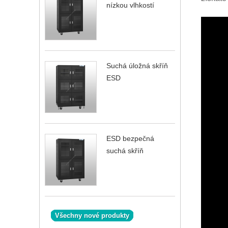
nízkou vlhkostí
Suchá úložná skříň
ESD
ESD bezpečná
suchá skříň
Všechny nové produkty