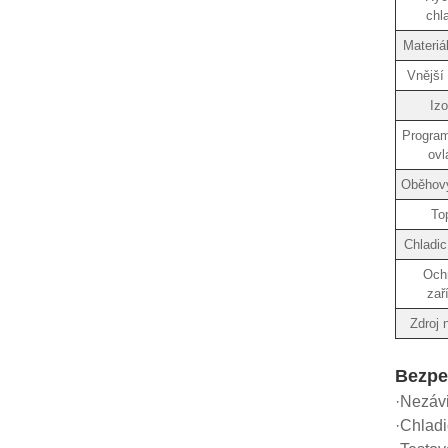
chl
Materiál
Vnější 
Izo
Program
ovl
Oběhov
To
Chladic
Och
zař
Zdroj 
Bezpe
·Nezávi
·Chladi