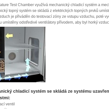
ture Test Chamber využívá mechanický chladicí systém a mech
cký topný systém se skládá z elektrických topných prvků umístě
zduch je přiváděn do testovací zóny ze vstupu vzduchu, poté vy
 umístěny odstředivé ventilátory přívodem, aby byl horký vzdu
nický chladicí systém se skládá ze systému uzavřen
stmi:
ací ventil