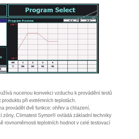
yužívá nucenou konvekci vzduchu k provádění testů
t produktu při extrémních teplotách.
a provádět dvě funkce: ohřev a chlazení,
cí zóny, Climatest Symor® ovládá základní techniky
rovnoměrnosti teplotních hodnot v celé testovací