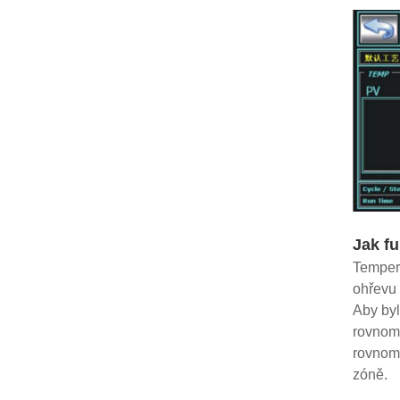
Jak fu
Tempera
ohřevu 
Aby byl
rovnomě
rovnomě
zóně.