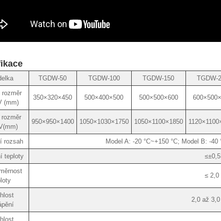
fikace
elka
TGDW-50
TGDW-100
TGDW-150
TGDW-2
í rozměr
350×320×450
500×400×500
500×500×600
600×500
V (mm)
 rozměr
950×950×1400
1050×1030×1750
1050×1100×1850
1120×1100
V(mm)
í rozsah
Model A: -20 °C~+150 °C; Model B: -40
í teploty
≤±0,5
měrnost
≤ 2,0
loty
hlost
2,0 až 3,0
ápění
hlost