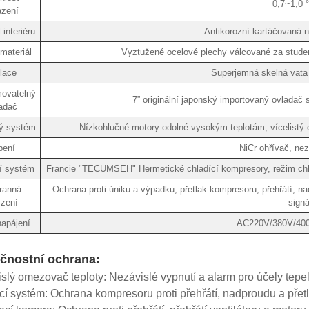
0,7~1,0 
azení
 interiéru
Antikorozní kartáčovaná 
materiál
Vyztužené ocelové plechy válcované za stude
lace
Superjemná skelná vata 
ovatelný
7” originální japonský importovaný ovlada
adač
ý systém
Nízkohlučné motory odolné vysokým teplotám, vícelistý o
pení
NiCr ohřívač, ne
í systém
Francie "TECUMSEH" Hermetické chladící kompresory, režim chla
ranná
Ochrana proti úniku a výpadku, přetlak kompresoru, přehřátí, na
ízení
signá
napájení
AC220V/380V/40
čnostní ochrana:
slý omezovač teploty: Nezávislé vypnutí a alarm pro účely tep
cí systém: Ochrana kompresoru proti přehřátí, nadproudu a přet