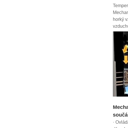
Tempera
Mechani
horký v
vzduchu
Mecha
součá
· Ovlád