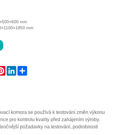
00×500×600 mm
050×1100×1850 mm
atsApp
Pinterest
LinkedIn
Share
stovací komora se používá k testování změn výkonu
nce pro kontrolu kvality před zahájením výroby.
náročnější požadavky na testování, podrobnosti