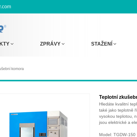
r.com
KTY
ZPRÁVY
STAŽENÍ
kušební komora
Teplotní zkušeb
Hledáte kvalitní te
také jako teplotně 
vysokou teplotou, n
jsou elektrické a el
Model: TGDW-150