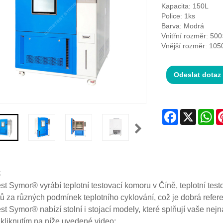
Kapacita: 150L
Police: 1ks
Barva: Modrá
Vnitřní rozměr: 5
Vnější rozměr: 1
Odeslat dotaz
Facebook
X
Wh
:
st Symor® vyrábí teplotní testovací komoru v Číně, teplotní te
ů za různých podmínek teplotního cyklování, což je dobrá refere
st Symor® nabízí stolní i stojací modely, které splňují vaše nej
 kliknutím na níže uvedené video: