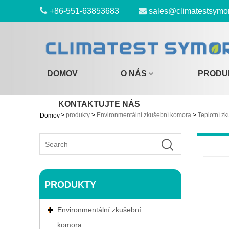
+86-551-63853683
sales@climatestsymo
DOMOV
O NÁS
PRODU
KONTAKTUJTE NÁS
>
produkty
>
Environmentální zkušební komora
>
Teplotní z
Domov
PRODUKTY
Environmentální zkušební
komora