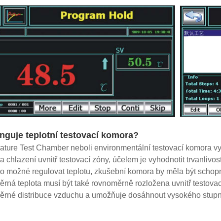
nguje teplotní testovací komora?
ture Test Chamber neboli environmentální testovací komora v
a chlazení uvnitř testovací zóny, účelem je vyhodnotit trvanlivos
o možné regulovat teplotu, zkušební komora by měla být schopn
rná teplota musí být také rovnoměrně rozložena uvnitř testova
rné distribuce vzduchu a umožňuje dosáhnout vysokého stupně 