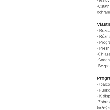
·Testov
·Ostatn
ochrana
Vlastn
· Rozs
· Různé
· Prog
· Přesn
·Chlaz
·Snadná
·Bezpe
Progr
·7palco
· Funkc
· K dis
·Zobraz
každý s