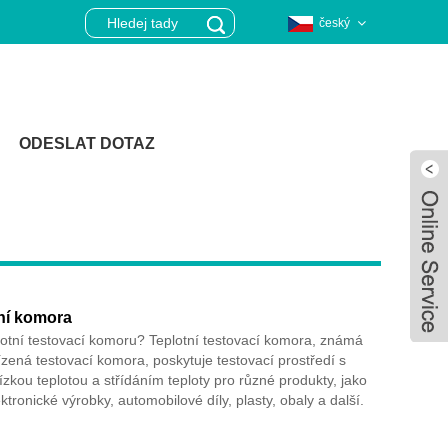
český
ODESLAT DOTAZ
ní komora
plotní testovací komoru? Teplotní testovací komora, známá
řízená testovací komora, poskytuje testovací prostředí s
ízkou teplotou a střídáním teploty pro různé produkty, jako
ektronické výrobky, automobilové díly, plasty, obaly a další.
Live