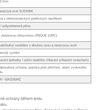
°C/min
nerezová ocel SUS#304
na s elektrostatickým práškovým nástřikem
/ polyuretanová pěna
č s dotykovou obrazovkou UNIQUE (UMC).
dstředivý ventilátor s dlouhou osou a nerezovou ocelí
závislý systém
zení jednotky / režim duálního chlazení (chlazení vzduchem)
dproudová ochrana, pojistka proti přetížení, alarm zvukového
lu
0V ·50HZ/60HZ
elné ochrany během testu.
laku.