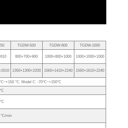
50
TGDW-500
TGDW-800
TGDW-1000
×810
800×700×900
1000×800×1000
1000×1000×1000
×2010
1350×1300×2200
1560×1410×2240
1560×1610×2240
 °C~+150 °C; Model C: -70°C~+150°C
°C
 °C
 °C/min