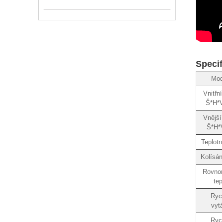
Speci
Mod
Vnitřn
Š*H*
Vnější
Š*H*
Teplotn
Kolísán
Rovno
tep
Ryc
vyt
Ryc