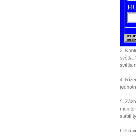
3. Kont
světla.
světla 
4. Říze
jednotn
5. Zázn
monitor
stabilit
Celkově