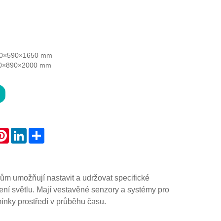
050×590×1650 mm
610×890×2000 mm
atsApp
Pinterest
LinkedIn
Share
lům umožňují nastavit a udržovat specifické
vení světlu. Mají vestavěné senzory a systémy pro
nky prostředí v průběhu času.