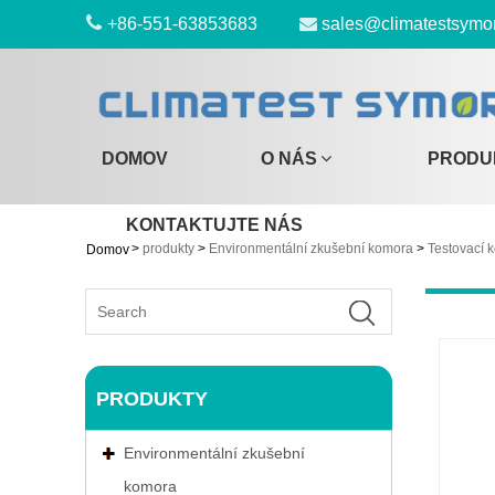
+86-551-63853683
sales@climatestsymo
DOMOV
O NÁS
PRODU
KONTAKTUJTE NÁS
>
produkty
>
Environmentální zkušební komora
>
Testovací k
Domov
PRODUKTY
Environmentální zkušební
komora