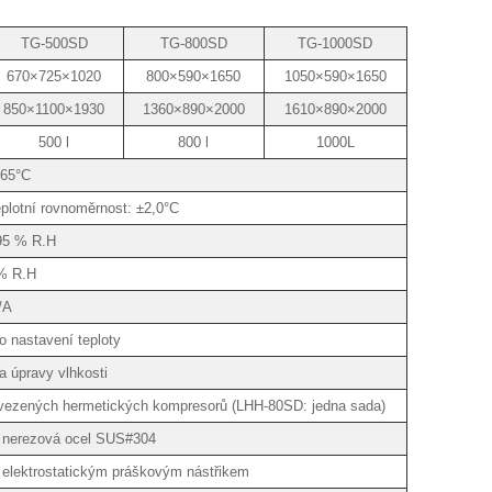
TG-500SD
TG-800SD
TG-1000SD
670×725×1020
800×590×1650
1050×590×1650
850×1100×1930
1360×890×2000
1610×890×2000
500 l
800 l
1000L
65°C
eplotní rovnoměrnost: ±2,0°C
95 % R.H
% R.H
/A
 nastavení teploty
 úpravy vlhkosti
dovezených hermetických kompresorů (LHH-80SD: jedna sada)
á nerezová ocel SUS#304
 elektrostatickým práškovým nástřikem