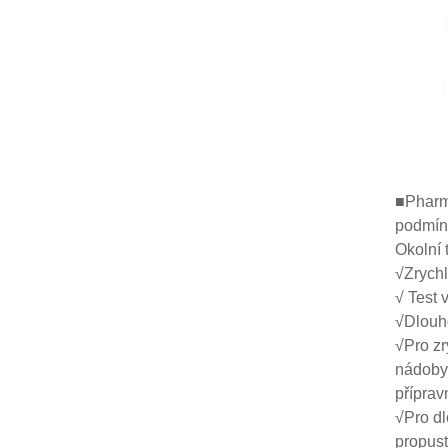
■Pharma
podmínk
Okolní 
√Zrychl
√ Test 
√Dlouh
√Pro zr
nádoby,
příprav
√Pro dl
propust