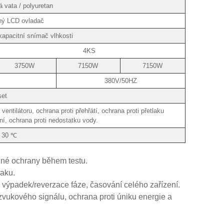
 vata / polyuretan
ný LCD ovladač
kapacitní snímač vlhkosti
4KS
3750W
7150W
7150W
380V/50HZ
set
ventilátoru, ochrana proti přehřátí, ochrana proti přetlaku
ní, ochrana proti nedostatku vody.
 30 ℃
elné ochrany během testu.
laku.
u, výpadek/reverzace fáze, časování celého zařízení.
 zvukového signálu, ochrana proti úniku energie a