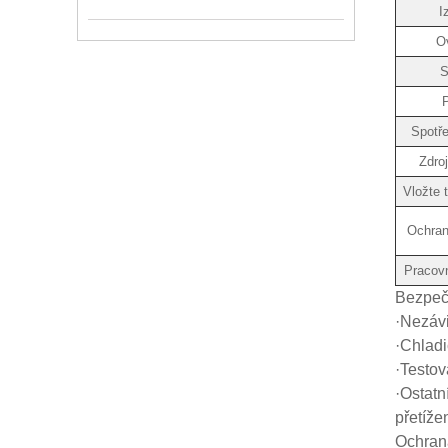
I
O
S
P
Spotře
Zdro
Vložte 
Ochran
Pracov
Bezpeč
·Nezávi
·Chladi
·Testov
·Ostatn
přetíže
Ochran