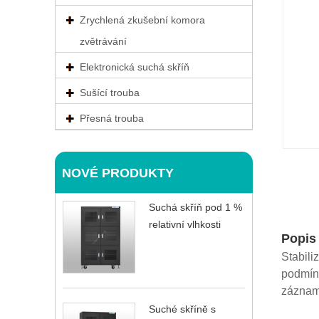
Zrychlená zkušební komora
zvětrávání
Elektronická suchá skříň
Sušící trouba
Přesná trouba
NOVÉ PRODUKTY
Suchá skříň pod 1 %
relativní vlhkosti
Popis
Stabili
podmínk
záznam 
Suché skříně s