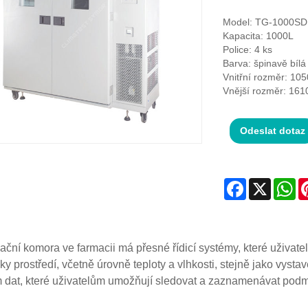
Model: TG-1000SD
Kapacita: 1000L
Police: 4 ks
Barva: špinavě bílá
Vnitřní rozměr: 1
Vnější rozměr: 1
Odeslat dotaz
Facebook
X
Wh
zační komora ve farmacii má přesné řídicí systémy, které uživate
y prostředí, včetně úrovně teploty a vlhkosti, stejně jako vysta
dat, které uživatelům umožňují sledovat a zaznamenávat podmí