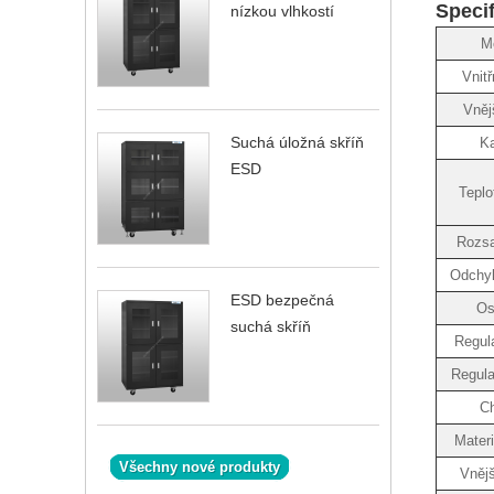
Speci
nízkou vlhkostí
M
Vnit
Vněj
Suchá úložná skříň
Ka
ESD
Teplo
Rozsa
Odchyl
ESD bezpečná
Os
suchá skříň
Regula
Regula
Ch
Materi
Všechny nové produkty
Vnějš