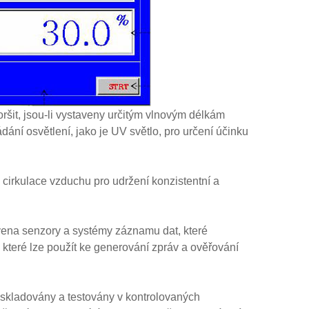
oršit, jsou-li vystaveny určitým vlnovým délkám
ání osvětlení, jako je UV světlo, pro určení účinku
 cirkulace vzduchu pro udržení konzistentní a
avena senzory a systémy záznamu dat, které
, které lze použít ke generování zpráv a ověřování
éky skladovány a testovány v kontrolovaných