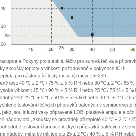
copoeia Pokyny pro stabilitu léčiv pro surová léčiva a příprav
y zkoušky teploty a vlhkosti požadované v pokynech ICH:
teplota pro následující testy musí být mezi 15~25℃
ený test: 40 ℃ ± 2 ℃ / 75 % ± 5 % RH nebo 30 ℃ ± 2 ℃ / 65 %
vysoké vlhkosti: 25 ℃ / 90 % ± 5 % RH nebo 25 ℃ / 75 % ± 5 %
odobý test: 25 ℃ ± 2 ℃ / 60 % ± 5 % RH nebo 30 ℃ ± 2 ℃ / 65
ychlené testování léčivých přípravků balených v semipermeabil
 jako jsou infuzní vaky připravené LDB, plastové ampule a oční
né nádoby atd., zkoušky se provádějí při teplotě 40 ℃ ± 2 ℃ / 
ouhodobé testování farmaceutických přípravků balených v semi
né nádoby, měla by mít teplotu 25 ± 2 ℃ / 40 % ± 5 % RH neb