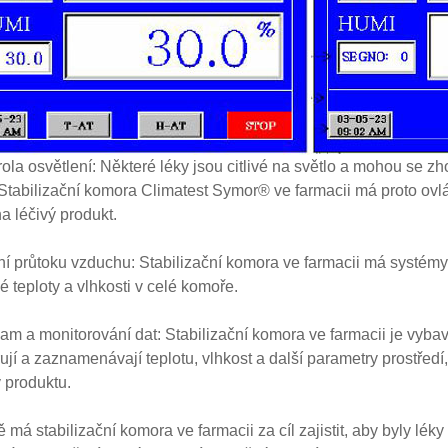
rola osvětlení: Některé léky jsou citlivé na světlo a mohou se zh
 Stabilizační komora Climatest Symor® ve farmacii má proto ovlád
na léčivý produkt.
ní průtoku vzduchu: Stabilizační komora ve farmacii má systémy
é teploty a vlhkosti v celé komoře.
am a monitorování dat: Stabilizační komora ve farmacii je vyb
ují a zaznamenávají teplotu, vlhkost a další parametry prostředí
y produktu.
 má ​​stabilizační komora ve farmacii za cíl zajistit, aby byly l