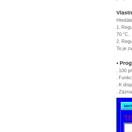
Vlastn
Hledáte
1. Regu
70 °C.
2. Regu
To je z
• Pro
. 100 p
. Funkc
. K dis
. Zázna