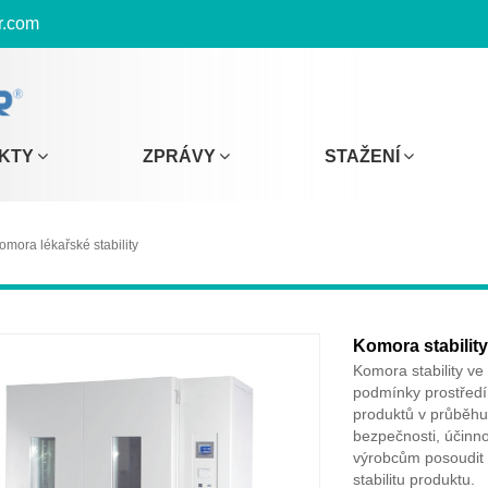
r.com
KTY
ZPRÁVY
STAŽENÍ
omora lékařské stability
Komora stability
Komora stability ve
podmínky prostředí 
produktů v průběhu 
bezpečnosti, účinno
výrobcům posoudit vl
stabilitu produktu.