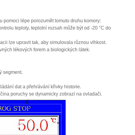
ou pomoci lépe porozumět tomuto druhu komory:
ntrolu teploty, teplotní rozsah může být od -20 °C do
acii lze upravit tak, aby simulovala různou vlhkost.
 pevných lékových forem a biologických látek.
ý segment.
ádání dat a přehrávání křivky historie.
íčina poruchy se dynamicky zobrazí na ovladači.