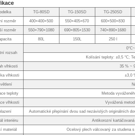
fikace
odelka
TG-80SD
TG-150SD
TG-250SD
řní rozměr
400×400×500
550×405×670
600×500×830
ší rozměr
550×790×1080
690×805×1530
740×890×1680
pacita
80L
150L
250 l
0°C~
tní rozsah
Kolísání teploty: ±0,5 °C; T
h vlhkosti
35 % ~ 
ka vlhkosti
±3,0 
větlení
N
ce teploty
Metoda vyváženého
ce vlhkosti
Vyvážená metoda
lazení
Automatické přepínání dvou sad nezávislých originálních 
ál interiéru
Antikorozní kartáčovan
í materiál
Ocelový plech válcovaný za studena s