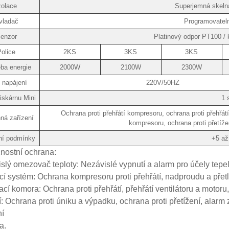
zolace
Superjemná skelná
vladač
Programovatel
enzor
Platinový odpor PT100 / 
olice
2KS
3KS
3KS
ba energie
2000W
2100W
2300W
j napájení
220V/50HZ
tiskárnu Mini
1 
Ochrana proti přehřátí kompresoru, ochrana proti přehřátí 
ná zařízení
kompresoru, ochrana proti přetíže
ní podmínky
+5 až
nostní ochrana:
slý omezovač teploty: Nezávislé vypnutí a alarm pro účely tep
cí systém: Ochrana kompresoru proti přehřátí, nadproudu a přet
ací komora: Ochrana proti přehřátí, přehřátí ventilátoru a motor
í: Ochrana proti úniku a výpadku, ochrana proti přetížení, alarm
ní
a.