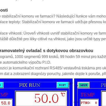
osti
 stabilizační komoru ve farmacii? Následující funkce vám moh
lace teploty: Stabilizační komora ve farmacii udržuje přesnou ko
lace vlhkosti: Úroveň vlhkosti uvnitř stabilizační komory ve farm
vláště důležité pro léky citlivé na vlhkost, jako jsou určité typy
gramovatelný ovladač s dotykovou obrazovkou
rogramů, 1000 segmentů 999 kroků, 99 hodin 59 minut pro každ
e automatického výpočtu P.I.D.
pozici je komunikační rozhraní RS485/ vestavěná tiskárna pro ukl
m dat a zobrazení diagnózy poruchy, jakmile dojde k poruše, př