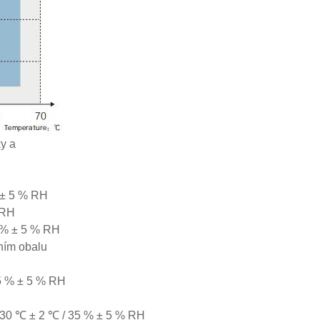
ky a
 ± 5 % RH
 RH
 % ± 5 % RH
ním obalu
25 % ± 5 % RH
o 30 ℃ ± 2 ℃ / 35 % ± 5 % RH