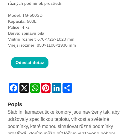
různých podmínek prostředí.
Model: TG-500SD
Kapacita: 500L
Police: 4 ks
Barva: špinavě bílá
Vnitřní rozměr: 670×725×1020 mm
Vnější rozměr: 850×1100×1930 mm
Odeslat dotaz
Facebook
X
WhatsApp
Pinterest
LinkedIn
Share
Popis
Stabilní farmaceutické komory jsou navrženy tak, aby
udržovaly specifickou teplotu, vlhkost a světelné
podmínky, které mohou simulovat různé podmínky
prostředí, kterým může být léčivo vystaveno během