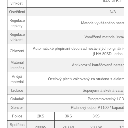
±3,0 % R.H
vlhkosti
Osvětlení
N/A
Regulace
Metoda vyváženého nastave
teploty
Regulace
Vyvážená metoda úpravy 
vlhkosti
Automatické přepínání dvou sad nezávislých originální
Chlazení
(LHH-80SD: jedna sa
Materiál
Antikorozní kartáčovaná nerezo
interiéru
Vnější
Ocelový plech válcovaný za studena s elektros
materiál
Izolace
Superjemná skelná vata / p
Ovladač
Programovatelný LCD o
Senzor
Platinový odpor PT100 / kapacitní
Police
2KS
3KS
3KS
Spotřeba
2000W
2100W
2300W
3750