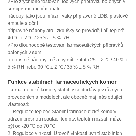
√Pro zrychlené testování léčivých přípravků balených v
semipermeabilním obalu
nádoby, jako jsou infuzní vaky připravené LDB, plastové
ampule a oční
přípravné nádoby atd., zkoušky se provádějí při teplotě
40 ℃ ± 2 ℃ / 25 % ± 5 % RH
√Pro dlouhodobé testování farmaceutických přípravků
balených v semi
propustné nádoby, měla by mít teplotu 25 ± 2 ℃ / 40 % ±
5 % RH nebo 30 ℃ ± 2 ℃ / 35 % ± 5 % RH
Funkce stabilních farmaceutických komor
Farmaceutické komory stability se dodávají v různých
provedeních a modelech, ale obecně mají následující
vlastnosti:
1. Regulace teploty: Stabilní farmaceutické komory
udržují přesnou regulaci teploty, teplotní rozsah může
být od -20 °C do 70 °C.
2. Regulace vlhkosti: Úroveň vlhkosti uvnitř stabilních