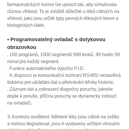
farmaceutických komor lze upravit tak, aby simulovala
různou vlhkost. To je zvláště důležité u léků citlivých na
vlhkost, jako jsou určité typy pevných lékových forem a
biologických látek.
• Programovatelný ovladač s dotykovou
obrazovkou
. 100 programů, 1000 segmentů 999 kroků, 99 hodin 59
minut pro každý segment.
. Funkce automatického výpočtu P.I.D.
. K dispozici je komunikační rozhraní RS485/ vestavěná
tiskárna pro ukládání dat a přehrávání křivky historie.
. Záznam dat a zobrazení diagnózy poruchy, jakmile
dojde k poruše, příčina poruchy se dynamicky zobrazí
na ovladači.
3. Kontrola osvětlení: Některé léky jsou citlivé na světlo
a mohou degradovat, jsou-li vystaveny určitým vlnovým