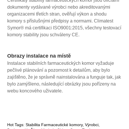
Certifikáty stability farmaceutických komor jsou oficiální
dokumenty vydávané výrobci nebo akreditovanými
organizacemi třetích stran, ověřují výkon a shodu
komory s příslušnými předpisy a normami. Climatest
Symor® má certifikaci ISO9001:2015, všechny testovací
komory stability jsou schváleny CE.
Obrazy instalace na místě
Instalace stabilních farmaceutických komor vyžaduje
pečlivé plánování a pozornost k detailům, aby bylo
zajištěno, že je správně nainstalována a funguje tak, jak
bylo zamýšleno, následující obrázky jsou pořízeny na
webu koncového uživatele.
Hot Tags: Stabilita Farmaceutické komory, Výrobci,