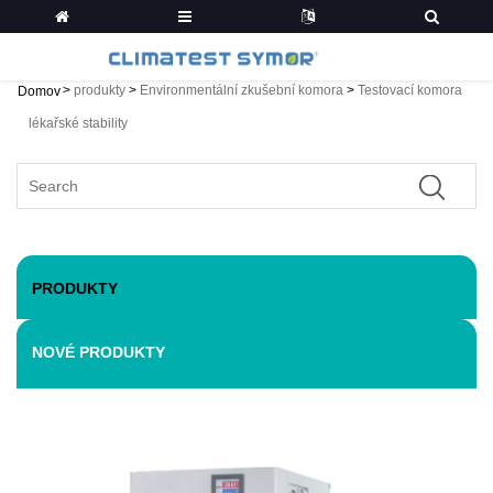
>
produkty
>
Environmentální zkušební komora
>
Testovací komora
Domov
lékařské stability
PRODUKTY
NOVÉ PRODUKTY