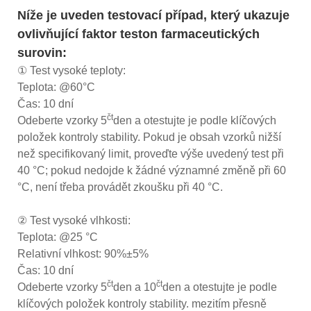
Níže je uveden testovací případ, který ukazuje
ovlivňující faktor teston farmaceutických
surovin:
① Test vysoké teploty:
Teplota: @60°C
Čas: 10 dní
čt
Odeberte vzorky 5
den a otestujte je podle klíčových
položek kontroly stability. Pokud je obsah vzorků nižší
než specifikovaný limit, proveďte výše uvedený test při
40 °C; pokud nedojde k žádné významné změně při 60
°C, není třeba provádět zkoušku při 40 °C.
② Test vysoké vlhkosti:
Teplota: @25 °C
Relativní vlhkost: 90%±5%
Čas: 10 dní
čt
čt
Odeberte vzorky 5
den a 10
den a otestujte je podle
klíčových položek kontroly stability. mezitím přesně