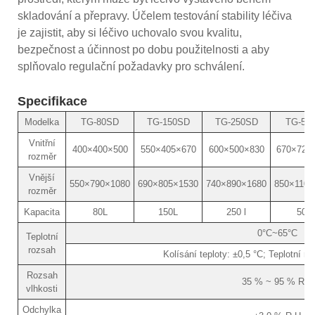
skladování a přepravy. Účelem testování stability léčiva
je zajistit, aby si léčivo uchovalo svou kvalitu,
bezpečnost a účinnost po dobu použitelnosti a aby
splňovalo regulační požadavky pro schválení.
Specifikace
Modelka
TG-80SD
TG-150SD
TG-250SD
TG-50
Vnitřní
400×400×500
550×405×670
600×500×830
670×725
rozměr
Vnější
550×790×1080
690×805×1530
740×890×1680
850×1100
rozměr
Kapacita
80L
150L
250 l
500 
0°C~65°C
Teplotní
rozsah
Kolísání teploty: ±0,5 °C; Teplotní r
Rozsah
35 % ~ 95 % R.H
vlhkosti
Odchylka