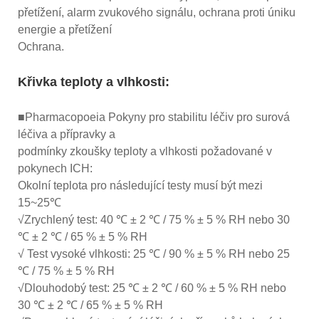
přetížení, alarm zvukového signálu, ochrana proti úniku
energie a přetížení
Ochrana.
Křivka teploty a vlhkosti:
■Pharmacopoeia Pokyny pro stabilitu léčiv pro surová
léčiva a přípravky a
podmínky zkoušky teploty a vlhkosti požadované v
pokynech ICH:
Okolní teplota pro následující testy musí být mezi
15~25℃
√Zrychlený test: 40 ℃ ± 2 ℃ / 75 % ± 5 % RH nebo 30
℃ ± 2 ℃ / 65 % ± 5 % RH
√ Test vysoké vlhkosti: 25 ℃ / 90 % ± 5 % RH nebo 25
℃ / 75 % ± 5 % RH
√Dlouhodobý test: 25 ℃ ± 2 ℃ / 60 % ± 5 % RH nebo
30 ℃ ± 2 ℃ / 65 % ± 5 % RH