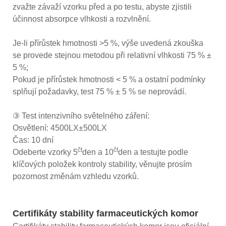
zvažte závaží vzorku před a po testu, abyste zjistili
účinnost absorpce vlhkosti a rozvlnění.
Je-li přírůstek hmotnosti >5 %, výše uvedená zkouška
se provede stejnou metodou při relativní vlhkosti 75 % ±
5 %;
Pokud je přírůstek hmotnosti < 5 % a ostatní podmínky
splňují požadavky, test 75 % ± 5 % se neprovádí.
③ Test intenzivního světelného záření:
Osvětlení: 4500LX±500LX
Čas: 10 dní
čt
čt
Odeberte vzorky 5
den a 10
den a testujte podle
klíčových položek kontroly stability, věnujte prosím
pozornost změnám vzhledu vzorků.
Certifikáty stability farmaceutických komor