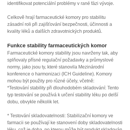
identifikovat potenciální problémy v rané fázi vývoje.
Celkově hrají farmaceutické komory pro stabilitu
zásadní roli při zajišťování bezpečnosti, účinnosti a
kvality léků a dalších zdravotnických produktů.
Funkce stability farmaceutických komor
Farmaceutické komory stability jsou navrženy tak, aby
splňovaly přísné regulační požadavky a průmyslové
normy, jako jsou ty, které stanovila Mezinárodní
konference o harmonizaci (ICH Guideline). Komory
mohou být použity pro různé účely, včetně:
*Testování stability při dlouhodobém skladování: Tento
typ testování se používá k určení stability léku po delší
dobu, obvykle několik let.
* Testování skladovatelnosti: Stabilizační komory ve
farmacii se používají ke stanovení doby skladovatelnosti
léku, což je doba, po kterou může být produkt skladován