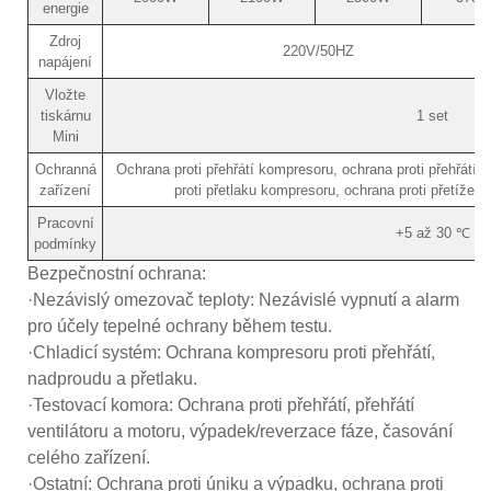
energie
Zdroj
220V/50HZ
napájení
Vložte
tiskárnu
1 set
Mini
Ochranná
Ochrana proti přehřátí kompresoru, ochrana proti přehřátí ve
zařízení
proti přetlaku kompresoru, ochrana proti přetížení
Pracovní
+5 až 30 ℃
podmínky
Bezpečnostní ochrana:
·Nezávislý omezovač teploty: Nezávislé vypnutí a alarm
pro účely tepelné ochrany během testu.
·Chladicí systém: Ochrana kompresoru proti přehřátí,
nadproudu a přetlaku.
·Testovací komora: Ochrana proti přehřátí, přehřátí
ventilátoru a motoru, výpadek/reverzace fáze, časování
celého zařízení.
·Ostatní: Ochrana proti úniku a výpadku, ochrana proti