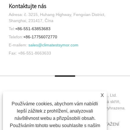
Kontaktujte nás
Adresa: č. 3215, Huhang Highway, Fengxian District,
Shanghai, 231417, Čína
Tel:
+86-551-63853683
Telefon:
+86-17756072770
E-mailem:
sales@climatestsymor.com
Fax: +86-551-8663633
Copyright © 2022 Symor Instrument Equipment Co., Ltd.
X
Environmentální testovací komora, Elektronická suchá skříň,
Používáme cookies, abychom vám nabídli
Accelerated Weathering Test Chamber Všechna práva vyhrazena.
lepší zážitek z prohlížení, analyzovali
návštěvnost webu a přizpůsobili obsah.
DOMOV
O NÁS
PRODUKTY
ZPRÁVY
STAŽENÍ
Používáním tohoto webu souhlasíte s naším